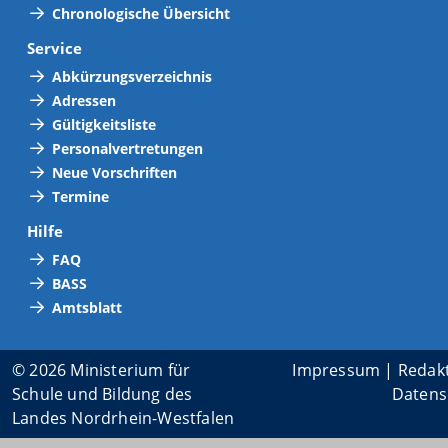
Chronologische Übersicht
Service
Abkürzungsverzeichnis
Adressen
Gültigkeitsliste
Personalvertretungen
Neue Vorschriften
Termine
Hilfe
FAQ
BASS
Amtsblatt
© 2026 Ministerium für
Impressum
|
Redak
Schule und Bildung des
Datens
Landes Nordrhein-Westfalen