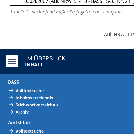
03.04.2007 (ABl. NRW. S. 410 - BASS 15-33 Nr. 211
Tabelle
1
:
Auslaufend außer Kraft getretener Lehrplan
ABl. NRW. 11
IM ÜBERBLICK
INHALT
BASS
Volltextsuche
Inhaltsverzeichnis
Stichwortverzeichnis
Archiv
Amtsblatt
Volltextsuche