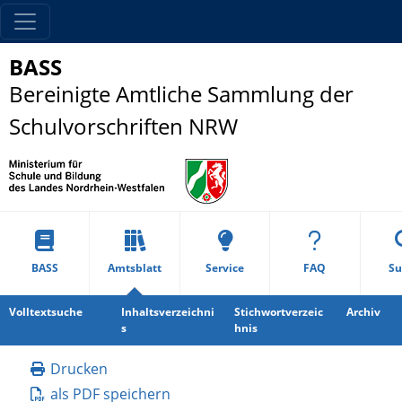
BASS
Bereinigte Amtliche Sammlung der
Schulvorschriften NRW
BASS
Amtsblatt
Service
FAQ
Su
Volltextsuche
Inhaltsverzeichni
Stichwortverzeic
Archiv
s
hnis
Drucken
als PDF speichern