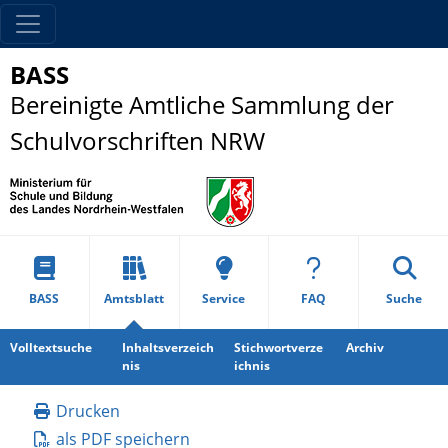
BASS
Bereinigte Amtliche Sammlung der
Schulvorschriften NRW
BASS
Amtsblatt
Service
FAQ
Suche
Volltextsuche
Inhaltsverzeich
Stichwortverze
Archiv
nis
ichnis
Drucken
als PDF speichern