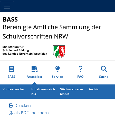
BASS
Bereinigte Amtliche Sammlung der
Schulvorschriften NRW
BASS
Amtsblatt
Service
FAQ
Suche
Volltextsuche
Inhaltsverzeich
Stichwortverze
Archiv
nis
ichnis
Drucken
als PDF speichern