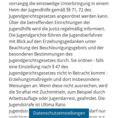
vorrangig die einstweilige Unterbringung in einem
Heim der Jugendhilfe gemäß §§ 71, 72 des
Jugendgerichtsgesetzes angeordnet werden kann.
Über die betreffenden Einrichtungen der
Jugendhilfe wird die Justiz regelmäßig informiert.
Die Jugendgerichte führen die Jugendverfahren
mit Blick auf den Erziehungsgedanken unter
Beachtung des Beschleunigungsgebots und der
besonderen Bestimmungen des
Jugendgerichtsgesetzes durch. Sie ordnen - falls
eine Einstellung nach § 47 des
Jugendgerichtsgesetzes nicht in Betracht kommt -
Erziehungsmaßregeln und dort insbesondere
Weisungen an. Wenn diese nicht ausreichen, wird
die Straftat mit Zuchtmitteln, zum Beispiel durch
Arbeitsauflage oder Jugendarrest, geahndet. Die
Jugendstrafe ist Ultima Ratio
jugendstrafrechtlicher Rechtsfolgen. Sie darf nur
Datenschutzeinstellungen
verhängt werden, wenn andere Maßnahmen zur