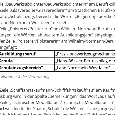
eile „Bauwerksabdichter/Bauwerksabdichterin“ am Berufskoll
r Zeile „Glasveredler/Glasveredlerin“ am Staatlichen Beruf
palte „Schuleinzugs-bereich“ die Wörter „Regierungsbezirke 
Land Nordrhein-Westfalen“ ersetzt.
 Zeile „Polsterer/Polstererin“ am Wilhelm-Normann-Berufsko
ngen“ die Wörter „ab zweitem Ausbildungsjahr“ eingefügt.
der Zeile „Polsterer/Polstererin“ am Wilhelm-Normann-Beru
ingefügt:
Ausbildungsberuf“
„Präzisionswerkzeugmechanike
Schule“
„Hans-Böckler-Berufskolleg der
Schuleinzugsbereich“
„Land Nordrhein-Westfalen“
:
Nummer 4 der Verordnung
r Zeile „Schifffahrtskaufmann/Schifffahrtskauffrau“ am Kau
isburg wird in der Spalte „Bemerkungen“ das Wort „auslaufe
r Zeile „Technischer Modellbauer/Technische Modellbauerin“
rf werden in der Spalte „Schule“ die Wörter „Franz-Jürgens-
Friedrich-Albert-Lange Berufskolleg der Stadt Duisburg“ erse