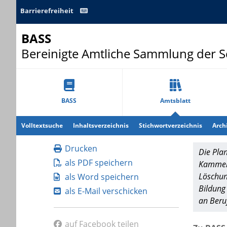
Barrierefreiheit
BASS
Bereinigte Amtliche Sammlung der 
BASS
Amtsblatt
Volltextsuche
Inhaltsverzeichnis
Stichwortverzeichnis
Arch
Drucken
Die Pla
als PDF speichern
Kammern
Löschun
als Word speichern
Bildung
als E-Mail verschicken
an Beruf
auf Facebook teilen