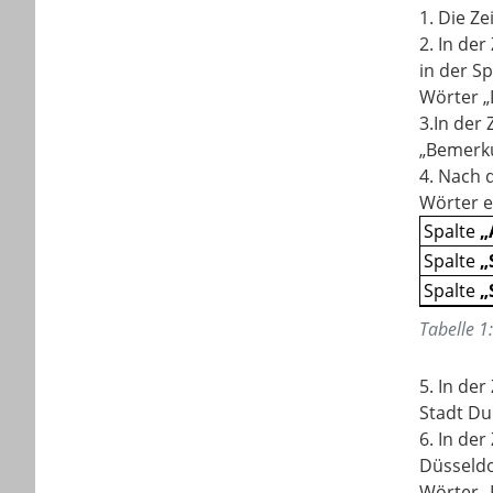
1. Die Z
2. In de
in der S
Wörter „
3.In der
„Bemerku
4. Nach 
Wörter e
Spalte
„
Spalte
„
Spalte
„
Tabelle
1
5. In de
Stadt Du
6. In de
Düsseldo
Wörter „