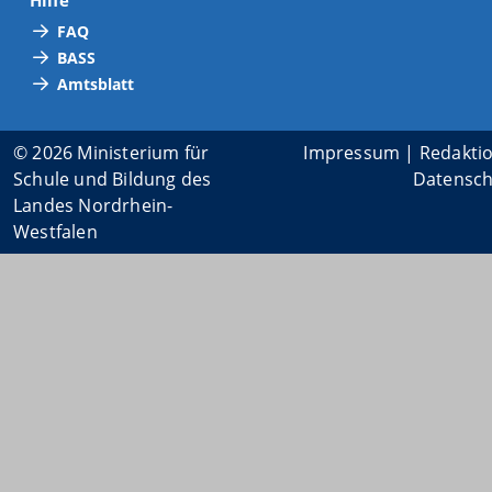
Hilfe
FAQ
BASS
Amtsblatt
© 2026 Ministerium für
Impressum
|
Redakti
Schule und Bildung des
Datensch
Landes Nordrhein-
Westfalen