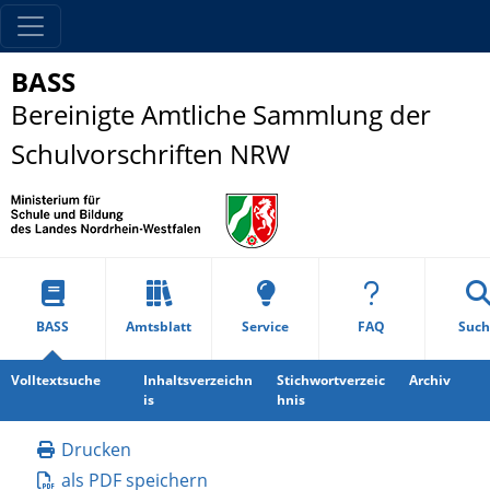
BASS
Bereinigte Amtliche Sammlung der
Schulvorschriften NRW
BASS
Amtsblatt
Service
FAQ
Such
Volltextsuche
Inhaltsverzeichn
Stichwortverzeic
Archiv
is
hnis
Drucken
als PDF speichern