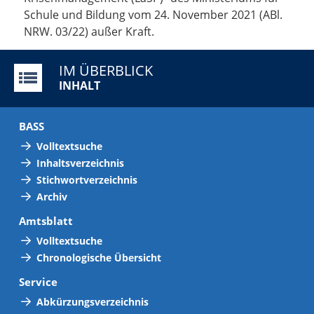
Schule und Bildung vom 24. November 2021 (ABl.
NRW. 03/22) außer Kraft.
IM ÜBERBLICK
INHALT
BASS
Volltextsuche
Inhaltsverzeichnis
Stichwortverzeichnis
Archiv
Amtsblatt
Volltextsuche
Chronologische Übersicht
Service
Abkürzungsverzeichnis