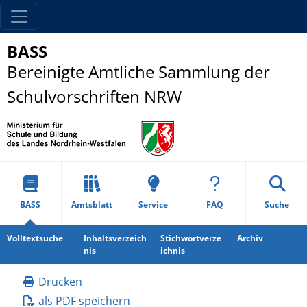
BASS
Bereinigte Amtliche Sammlung der
Schulvorschriften NRW
BASS
Amtsblatt
Service
FAQ
Suche
Volltextsuche
Inhaltsverzeich
Stichwortverze
Archiv
nis
ichnis
Drucken
als PDF speichern