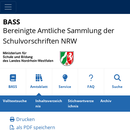
BASS
Bereinigte Amtliche Sammlung der
Schulvorschriften NRW
BASS
Amtsblatt
Service
FAQ
Suche
Volltextsuche
Inhaltsverzeich
Stichwortverze
Archiv
nis
ichnis
Drucken
als PDF speichern