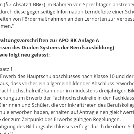
n (§ 2 Absatz 1 BBiG) im Rahmen von Sprechtagen anstrebe
urch diese gegenseitige Information Lerndefizite einer Schü
eiten von Fördermaßnahmen an den Lernorten zur Verbess
mmen.“
waltungsvorschriften zur APO-BK Anlage A
assen des Dualen Systems der Berufsausbildung)
ie folgt neu gefasst:
2
satz 1
 Erwerb des Hauptschulabschlusses nach Klasse 10 und der
raus, dass vorher ein allgemeinbildender Abschluss erworb
 Fachhochschulreife kann nur in mindestens dreijährigen B
chung zum Erwerb der Fachhochschulreife in den Fachklass
ülerinnen und Schüler, die vor Inkrafttreten des Berufskoll
hule erworben haben, erhalten auf Antrag einen gleichwer
der zum Zeitpunkt des Erwerbs gültigen Regelungen.
ätigung des Bildungsabschlusses erfolgt durch die obere S
satz 2