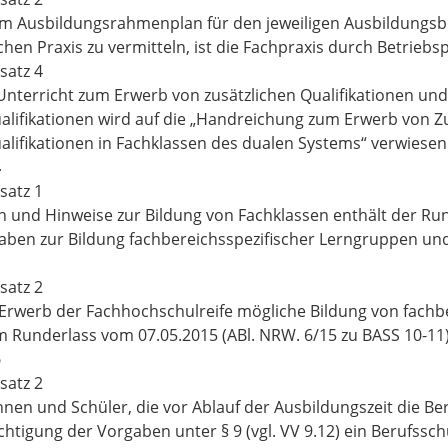
im Ausbildungsrahmenplan für den jeweiligen Ausbildungsbe
ichen Praxis zu vermitteln, ist die Fachpraxis durch Betrie
satz 4
Unterricht zum Erwerb von zusätzlichen Qualifikationen un
alifikationen wird auf die „Handreichung zum Erwerb von Zu
alifikationen in Fachklassen des dualen Systems“ verwiesen
4
satz 1
 und Hinweise zur Bildung von Fachklassen enthält der Rund
ben zur Bildung fachbereichsspezifischer Lerngruppen und
satz 2
Erwerb der Fachhochschulreife mögliche Bildung von fachbe
 Runderlass vom 07.05.2015 (ABl. NRW. 6/15 zu BASS 10-11)
5
satz 2
nnen und Schüler, die vor Ablauf der Ausbildungszeit die B
chtigung der Vorgaben unter § 9 (vgl. VV 9.12) ein Berufssc