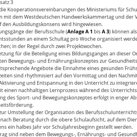
satz 3
 die Kooperationsvereinbarungen des Ministeriums für Sch
en mit dem Westdeutschen Handwerkskammertag und der V
f den Ausbildungskonsens wird hingewiesen.
dungsgänge der Berufsschule (
Anlage A 1
bis
A 3
) können al
htsstunden an einem Schultag pro Woche organisiert werden
chen; in der Regel durch zwei Projektwochen.
tzung für die Beteiligung eines Bildungsganges an dieser Or
rten Bewegungs- und Ernährungskonzeptes zur Gesundheits
tsprechende Angebote die Einnahme eines gesunden Frühs
zeiten sind rhythmisiert auf den Vormittag und den Nachmit
 Aktivierung und Entspannung in den Unterricht zu integri
t einen nachhaltigen Lernprozess während des Unterrichts
g des Sport- und Bewegungskonzeptes erfolgt in enger Ab
eitsförderung.
zur Umstellung der Organisation des Berufsschulunterrich
nach Beratung durch die obere Schulaufsicht, auf dem Dien
ns ein halbes Jahr vor Schuljahresbeginn gestellt werden.
ag sind neben dem Bewegungs-, Ernährungs- und Gesundh