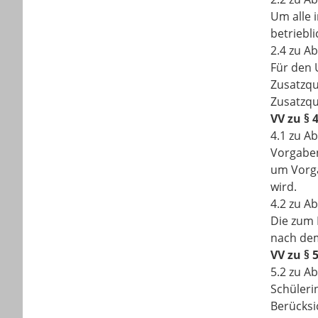
Um alle 
betriebl
2.4 zu Ab
Für den 
Zusatzqu
Zusatzqu
VV zu § 
4.1 zu Ab
Vorgaben
um Vorga
wird.
4.2 zu Ab
Die zum 
nach dem
VV zu § 
5.2 zu Ab
Schüleri
Berücksi