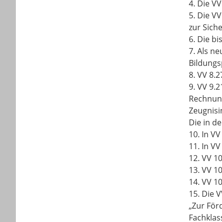
4.
Die VV 
5.
Die VV
zur Sich
6.
Die bi
7.
Als ne
Bildungsp
8.
VV 8.2
9.
VV 9.2
Rechnung
Zeugnisi
Die in d
10.
In VV
11.
In VV
12.
VV 10
13.
VV 10
14.
VV 10
15.
Die V
„Zur För
Fachklas