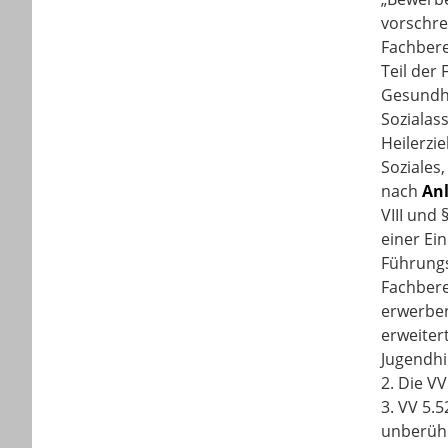
vorschre
Fachbere
Teil der
Gesundhe
Sozialass
Heilerzi
Soziales
nach
Anl
VIII und
einer Ei
Führungs
Fachbere
erwerben
erweiter
Jugendhi
2.
Die VV
3.
VV 5.5
unberühr