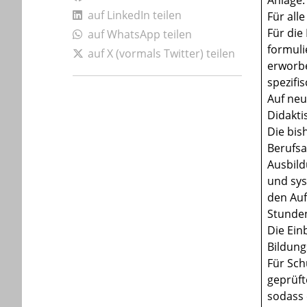
Anlage.
auf LinkedIn teilen
Für all
Für die
auf WhatsApp teilen
formuli
auf X (vormals Twitter) teilen
erworbe
spezifi
Auf neu
Didakti
Die bis
Berufsa
Ausbild
und sys
den Auf
Stunden
Die Ein
Bildung
Für Sch
geprüft
sodass 