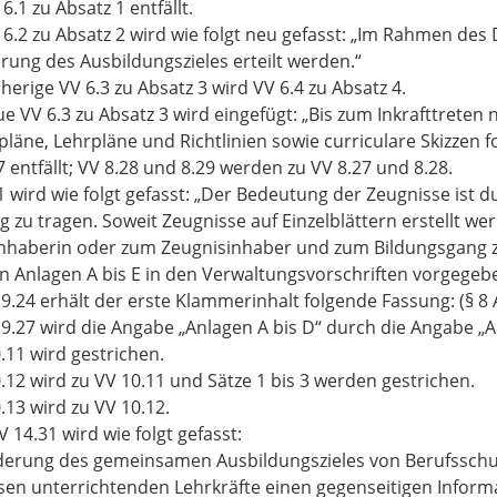
6.1 zu Absatz 1 entfällt.
 6.2 zu Absatz 2 wird wie folgt neu gefasst: „Im Rahmen des
erung des Ausbildungszieles erteilt werden.“
sherige VV 6.3 zu Absatz 3 wird VV 6.4 zu Absatz 4.
ue VV 6.3 zu Absatz 3 wird eingefügt: „Bis zum Inkrafttreten
läne, Lehrpläne und Richtlinien sowie curriculare Skizzen fo
7 entfällt; VV 8.28 und 8.29 werden zu VV 8.27 und 8.28.
1 wird wie folgt gefasst: „Der Bedeutung der Zeugnisse ist
 zu tragen. Soweit Zeugnisse auf Einzelblättern erstellt we
nhaberin oder zum Zeugnisinhaber und zum Bildungsgang z
en Anlagen A bis E in den Verwaltungsvorschriften vorgege
 9.24 erhält der erste Klammerinhalt folgende Fassung: (§ 8 
 9.27 wird die Angabe „Anlagen A bis D“ durch die Angabe „An
.11 wird gestrichen.
.12 wird zu VV 10.11 und Sätze 1 bis 3 werden gestrichen.
.13 wird zu VV 10.12.
V 14.31 wird wie folgt gefasst:
derung des gemeinsamen Ausbildungszieles von Berufsschul
sen unterrichtenden Lehrkräfte einen gegenseitigen Infor