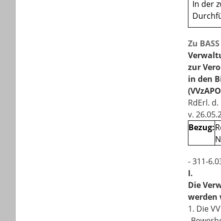
In der 
Durchfü
Zu BASS 
Verwalt
zur Ver
in den B
(VVzAPO
RdErl. d
v. 26.05.
Bezug:
R
N
- 311-6.0
I.
Die Verw
werden w
1.
Die VV
„Bewerbe