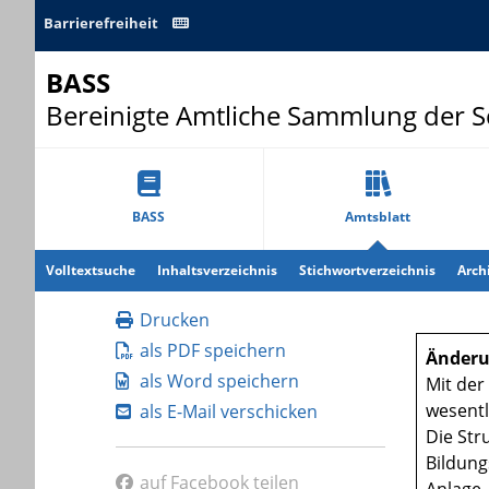
Barrierefreiheit
BASS
Bereinigte Amtliche Sammlung der 
BASS
Amtsblatt
Volltextsuche
Inhaltsverzeichnis
Stichwortverzeichnis
Arch
Drucken
als PDF speichern
Änderu
als Word speichern
Mit der
wesentl
als E-Mail verschicken
Die Str
Bildung
auf Facebook teilen