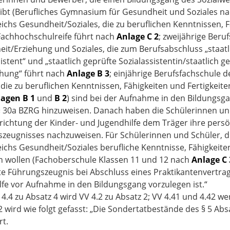
ibt (Berufliches Gymnasium für Gesundheit und Soziales n
ichs Gesundheit/Soziales, die zu beruflichen Kenntnissen, 
 Fachhochschulreife führt nach
Anlage C 2
; zweijährige Beru
it/Erziehung und Soziales, die zum Berufsabschluss „staatli
istent“ und „staatlich geprüfte Sozialassistentin/staatlich 
ehung“ führt nach
Anlage B 3
; einjährige Berufsfachschule
, die zu beruflichen Kenntnissen, Fähigkeiten und Fertigkei
agen B 1
und
B 2
) sind bei der Aufnahme in den Bildungsga
 § 30a BZRG hinzuweisen. Danach haben die Schülerinnen un
nrichtung der Kinder- und Jugendhilfe dem Träger ihre pers
zeugnisses nachzuweisen. Für Schülerinnen und Schüler, 
ichs Gesundheit/Soziales berufliche Kenntnisse, Fähigkeite
 wollen (Fachoberschule Klassen 11 und 12 nach
Anlage C 
te Führungszeugnis bei Abschluss eines Praktikantenvertrag
lfe vor Aufnahme in den Bildungsgang vorzulegen ist.“
 4.4 zu Absatz 4 wird VV 4.2 zu Absatz 2; VV 4.41 und 4.42 w
2 wird wie folgt gefasst: „Die Sondertatbestände des § 5 Abs
t.