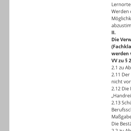
Lernorte
Werden d
Möglichk
abzusti
II.
Die Ver
(Fachkl
werden w
VV zu § 
2.1 zu Ab
2.11 Der
nicht vo
2.12 Die
„Handrei
2.13 Sch
Berufssc
Maßgabe 
Die Best
2.2 zu Ab