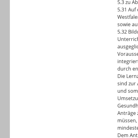
5.3 zu Ab
5.31 Auf
Westfal
sowie au
5.32 Bil
Unterric
ausgegli
Vorausse
integrie
durch en
Die Lern
sind zur
und somi
Umsetzun
Gesundh
Anträge 
müssen, 
mindeste
Dem Antr