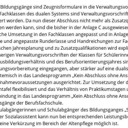
e Bildungsgänge sind Zeugnisformulare in die Verwaltungs
 Fachklassen des dualen Systems sind Verwaltungsvorschri
ert worden. Da nun dieser Abschluss nicht mehr als Zusatzq
n werden kann, sind die bisher in der Anlage C ausgewiesen
sche Umsetzung in den Fachklassen angepasst und in Anlage
e und angepasste Runderlasse und Handreichungen zur Fach
schen Jahresplanung und zu Zusatzqualifikationen wird expli
herigen Verwaltungsvorschriften der Klassen für Schülerin
usbildungsverhältnis und des Berufsorientierungsjahres sin
ungsvorbereitung eingegangen, aber stärker auf eine duali
temisch in das Landesprogramm „Kein Abschluss ohne Ansc
nahmevoraussetzungen ausgerichtet. Zur Umsetzung der dua
tafel flexibilisiert und das Verhältnis von Praktikumstage
bindung in das Landesprogramm „Kein Abschluss ohne Anschl
sgänge der Berufsfachschule.
ulabgängerinnen und Schulabgänger des Bildungsganges „Sta
er Sozialassistent kann nun bei entsprechenden Leistungsb
eine Verkürzung im Bereich der Altenpflege möglich ist.