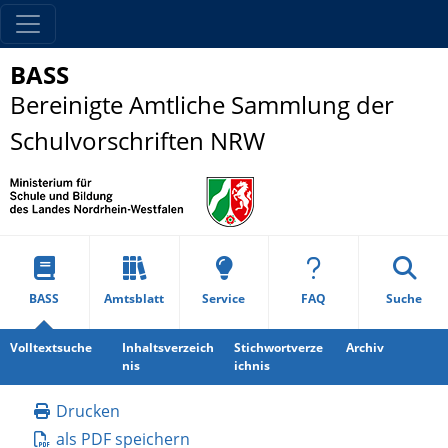
BASS
Bereinigte Amtliche Sammlung der
Schulvorschriften NRW
BASS
Amtsblatt
Service
FAQ
Suche
Volltextsuche
Inhaltsverzeich
Stichwortverze
Archiv
nis
ichnis
Drucken
als PDF speichern