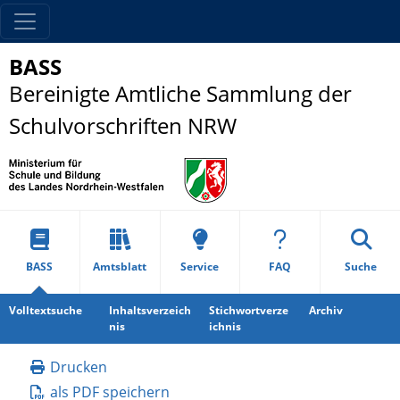
BASS
Bereinigte Amtliche Sammlung der
Schulvorschriften NRW
BASS
Amtsblatt
Service
FAQ
Suche
Volltextsuche
Inhaltsverzeich
Stichwortverze
Archiv
nis
ichnis
Drucken
als PDF speichern