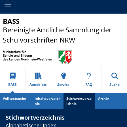
BASS
Bereinigte Amtliche Sammlung der
Schulvorschriften NRW
BASS
Amtsblatt
Service
FAQ
Suche
Volltextsuche
Inhaltsverzeich
Stichwortverze
Archiv
nis
ichnis
Stichwortverzeichnis
Alphabetischer Index