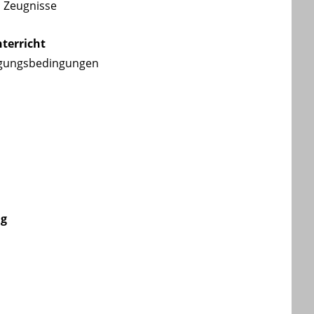
; Zeug
nisse
terricht
gungsbedingungen
ng