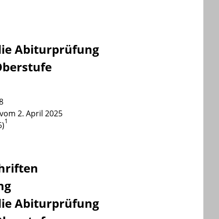
g
ie Abiturprüfung
Oberstufe
8
vom 2. April 2025
1
6)
riften
ng
ie Abiturprüfung