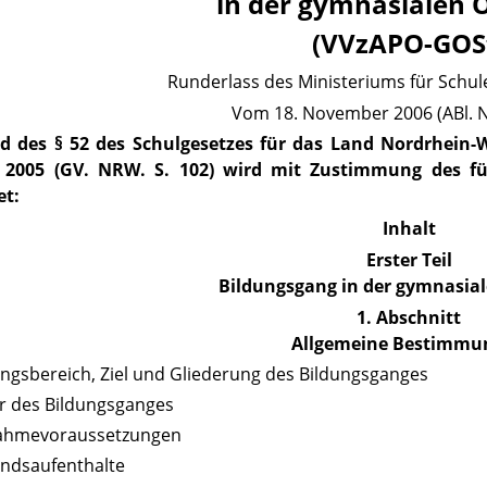
in der gymnasialen 
(VVzAPO-GOS
Runderlass des Ministeriums für Schul
Vom 18. November 2006 (ABl. N
d des § 52 des Schulgesetzes
für das Land Nordrhein-W
 2005 (GV. NRW. S. 102) wird mit Zustimmung des f
et:
Inhalt
Erster Teil
Bildungsgang in der gymnasia
1. Abschnitt
Allgemeine Bestimmu
ungsbereich, Ziel und Gliederung des Bildungsganges
r des Bildungsganges
nahmevoraussetzungen
andsaufenthalte