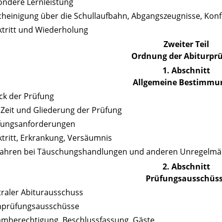
ondere Lernleistung
cheinigung über die Schullaufbahn, Abgangszeugnisse, Kon
ktritt und Wiederholung
Zweiter Teil
Ordnung der Abiturpr
1. Abschnitt
Allgemeine Bestimmu
ck der Prüfung
, Zeit und Gliederung der Prüfung
üfungsanforderungen
ktritt, Erkrankung, Versäumnis
rfahren bei Täuschungshandlungen und anderen Unregelmä
2. Abschnitt
Prüfungsausschüs
traler Abiturausschuss
chprüfungsausschüsse
mmberechtigung, Beschlussfassung, Gäste