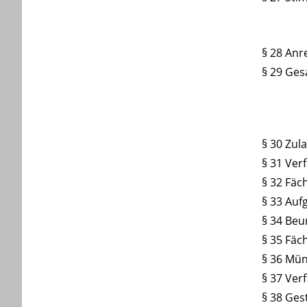
§ 28 Anr
§ 29 Ges
§ 30 Zul
§ 31 Ver
§ 32 Fäc
§ 33 Auf
§ 34 Beu
§ 35 Fäc
§ 36 Mün
§ 37 Ver
§ 38 Ges