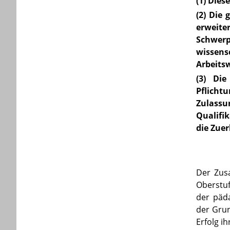
(1) Die
(2) Die 
erweiter
Schwer
wissens
Arbeitsw
(3) Die
Pflicht
Zulassu
Qualifi
die Zue
Der Zus
Oberstuf
der päda
der Gru
Erfolg ih