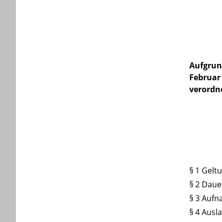
Aufgrun
Februar
verordn
§ 1 Gelt
§ 2 Daue
§ 3 Auf
§ 4 Ausl