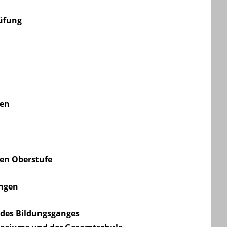
rüfung
en
len Oberstufe
ngen
 des Bildungsganges