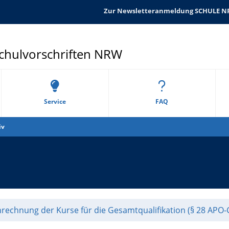
Zur Newsletteranmeldung SCHULE 
Schulvorschriften NRW
Service
FAQ
iv
rechnung der Kurse für die Gesamtqualifikation (§ 28 APO-