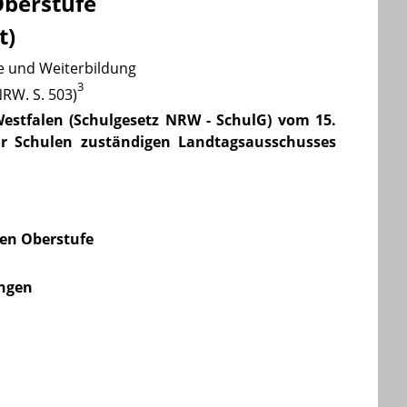
Oberstufe
t)
e und Weiterbildung
3
RW. S. 503)
estfalen (Schulgesetz NRW - SchulG) vom 15.
ür Schulen zuständigen Landtagsausschusses
len Oberstufe
ngen