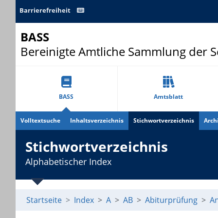
Barrierefreiheit
BASS
Bereinigte Amtliche Sammlung der 
BASS
Amtsblatt
Volltextsuche
Inhaltsverzeichnis
Stichwortverzeichnis
Arch
Stichwortverzeichnis
Alphabetischer Index
Startseite
Index
A
AB
Abiturprüfung
An