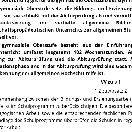
se Verordnung gilt für die gymnasiale Oberstufe des Gy
gymnasiale Oberstufe setzt die Bildungs- und Erziehung
t sie; sie schließt mit der Abiturprüfung ab und vermitt
punktsetzung und vertiefte allgemeine Bil
chaftspropädeutischen Unterrichts zur allgemeinen Stud
elt vor.
 gymnasiale Oberstufe besteht aus der Einführun
unterricht umfasst insgesamt 102 Wochenstunden. A
ng zur Abiturprüfung und die Abiturprüfung statt.
kationsphase und in der Abiturprüfung wird eine Gesamtq
rkennung der allgemeinen Hochschulreife ist.
VV zu § 1
1.2 zu Absatz 2
ammenhang zwischen der Bildungs- und Erziehungsarbeit 
e ist im Schulprogramm zu berücksichtigen. Die besonder
gogischen Arbeit sowie die entsprechenden fachlichen P
ndlage des Schulprogramms überprüfen die Schulen in re
rer Arbeit.