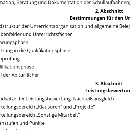
rmation, Beratung und Dokumentation der Schullaufbahnen
2. Abschnitt
Bestimmungen für den Un
dstruktur der Unterrichtsorganisation und allgemeine Be
le
abenfelder und Unterrichtsfächer
ührungsphase
etzung in die Qualifikationsphase
chprüfung
lifikationsphase
l der Abiturfächer
3. Abschnitt
Leistungsbewertu
ndsätze der Leistungsbewertung, Nachteilsausgleich
rteilungsbereich „Klausuren“ und „Projekte“
rteilungsbereich „Sonstige Mitarbeit“
enstufen und Punkte