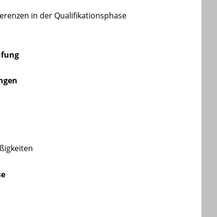
fe
renzen in der Qualifikationsphase
üfung
ngen
ßig
keiten
se