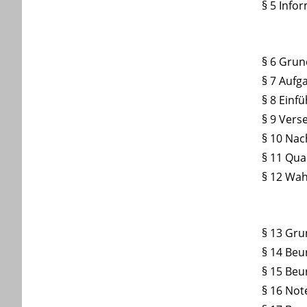
§ 5 Info
§ 6 Grun
§ 7 Aufg
§ 8 Einf
§ 9 Vers
§ 10 Na
§ 11 Qua
§ 12 Wah
§ 13 Gru
§ 14 Beu
§ 15 Beu
§ 16 Not