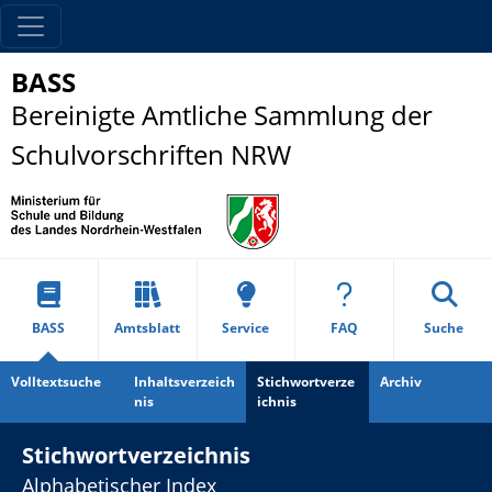
BASS
Bereinigte Amtliche Sammlung der
Schulvorschriften NRW
BASS
Amtsblatt
Service
FAQ
Suche
Volltextsuche
Inhaltsverzeich
Stichwortverze
Archiv
nis
ichnis
Stichwortverzeichnis
Alphabetischer Index