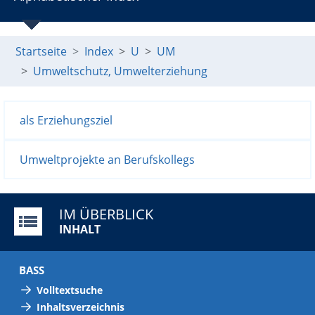
Startseite
Index
U
UM
Umweltschutz, Umwelterziehung
als Erziehungsziel
Umweltprojekte an Berufskollegs
IM ÜBERBLICK
INHALT
BASS
Volltextsuche
Inhaltsverzeichnis