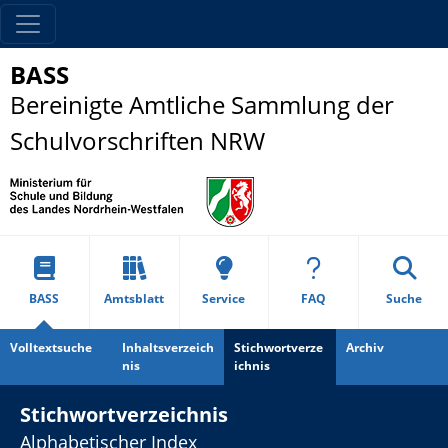
BASS
Bereinigte Amtliche Sammlung der
Schulvorschriften NRW
BASS
Amtsblatt
Service
FAQ
Suche
Volltextsuche
Inhaltsverzeich
Stichwortverze
Archiv
nis
ichnis
Stichwortverzeichnis
Alphabetischer Index