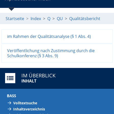
Startseite
Index
Q
QU
Qualitätsbericht
im Rahmen der Qualitätsanalyse (§ 1 Abs. 4)
Veröffentlichung nach Zustimmung durch die
Schulkonferenz (§ 3 Abs. 9)
IM ÜBERBLICK
INHALT
BASS
Volltextsuche
Inhaltsverzeichnis