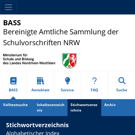
BASS
Bereinigte Amtliche Sammlung der
Schulvorschriften NRW
BASS
Amtsblatt
Service
FAQ
Suche
Volltextsuche
Inhaltsverzeich
Stichwortverze
Archiv
nis
ichnis
Stichwortverzeichnis
Alphabetischer Index