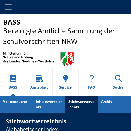
BASS
Bereinigte Amtliche Sammlung der
Schulvorschriften NRW
BASS
Amtsblatt
Service
FAQ
Suche
Volltextsuche
Inhaltsverzeich
Stichwortverze
Archiv
nis
ichnis
Stichwortverzeichnis
Alphabetischer Index