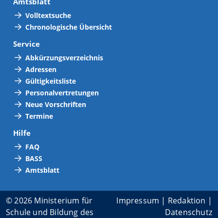
Amtsblatt
Volltextsuche
Chronologische Übersicht
Service
Abkürzungsverzeichnis
Adressen
Gültigkeitsliste
Personalvertretungen
Neue Vorschriften
Termine
Hilfe
FAQ
BASS
Amtsblatt
© 2026 Ministerium für
Impressum
|
Redaktion
|
Schule und Bildung des
Datenschutz