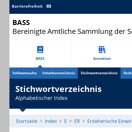
Barrierefreiheit
BASS
Bereinigte Amtliche Sammlung der 
BASS
Amtsblatt
Volltextsuche
Inhaltsverzeichnis
Stichwortverzeichnis
Arch
Stichwortverzeichnis
Alphabetischer Index
Startseite
Index
E
ER
Erzieherische Einwi