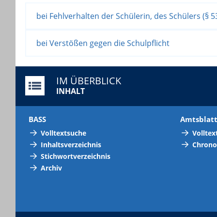
bei Fehlverhalten der Schülerin, des Schülers (§ 5
bei Verstößen gegen die Schulpflicht
IM ÜBERBLICK
INHALT
BASS
Amtsblat
Volltextsuche
Volltex
Inhaltsverzeichnis
Chrono
Stichwortverzeichnis
Archiv