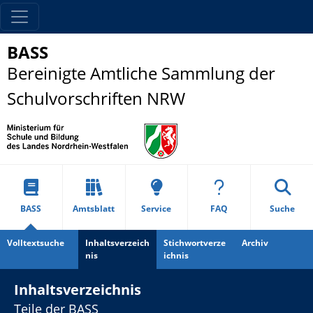
BASS
Bereinigte Amtliche Sammlung der
Schulvorschriften NRW
BASS
Amtsblatt
Service
FAQ
Suche
Volltextsuche
Inhaltsverzeich
Stichwortverze
Archiv
nis
ichnis
Inhaltsverzeichnis
Teile der BASS