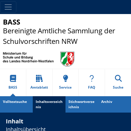
BASS
Bereinigte Amtliche Sammlung der
Schulvorschriften NRW
BASS
Amtsblatt
Service
FAQ
Suche
Volltextsuche
Inhaltsverzeich
Stichwortverze
Archiv
nis
ichnis
Inhalt
Inhaltsübersicht