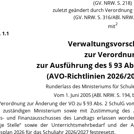
(GV. NRW. S. 218)
zuletzt geändert durch Verordnung
(GV. NRW. S.
316/ABl. NRW.
2
mit
. 1.1
Verwaltungsvorsc
zur Verordnu
zur Ausführung des § 93 Ab
(AVO-Richtlinien 2026/2
Runderlass des Ministeriums für Schul
Vom 1. Juni 2005 (ABl. NRW. S. 194, b
Verordnung zur Änderung der VO zu § 93 Abs. 2 SchulG vo
n zuständigen Ministerium sowie mit Zustimmung des 
ts- und Finanzausschusses des Landtags erlassen worden
 je Stelle“ sowie der Unterrichtsmehrbedarf und der 
splan 2026 für das Schuljahr 2026/2027 festgesetzt.