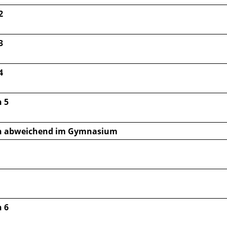
2
3
4
 5
n abweichend im Gymnasium
 6