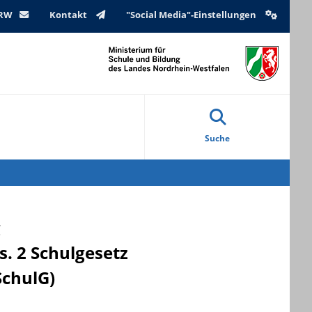
NRW
Kontakt
"Social Media"-Einstellungen
Suche
g
s. 2 Schulgesetz
SchulG)