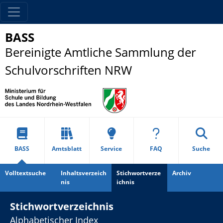
BASS
Bereinigte Amtliche Sammlung der
Schulvorschriften NRW
BASS
Amtsblatt
Service
FAQ
Suche
Volltextsuche
Inhaltsverzeich
Stichwortverze
Archiv
nis
ichnis
Stichwortverzeichnis
Alphabetischer Index