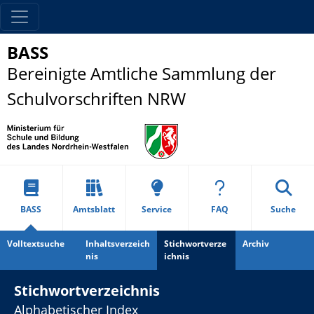
BASS
Bereinigte Amtliche Sammlung der
Schulvorschriften NRW
BASS
Amtsblatt
Service
FAQ
Suche
Volltextsuche
Inhaltsverzeich
Stichwortverze
Archiv
nis
ichnis
Stichwortverzeichnis
Alphabetischer Index