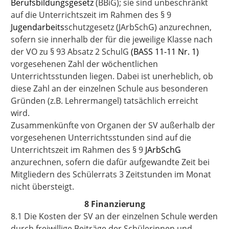
Berufsbildungsgesetz
(BBiG); sie sind unbeschränkt
auf die Unterrichtszeit im Rahmen des § 9
J
ugendarbeits
schutzgesetz
(JArbSchG) anzurechnen,
sofern sie innerhalb der für die jeweilige Klasse nach
der VO zu § 93 Absatz 2 SchulG
(BASS 11-11 Nr. 1)
vorgesehenen Zahl der wöchentlichen
Unterrichtsstunden liegen. Dabei ist unerheblich, ob
diese Zahl an der einzelnen Schule aus besonderen
Gründen (z.B. Lehrermangel) tatsächlich erreicht
wird.
Zusammenkünfte von Organen der SV außerhalb der
vorgesehenen Unterrichtsstunden sind auf die
Unterrichtszeit im Rahmen des § 9
JArbSchG
anzurechnen, sofern die dafür aufgewandte Zeit bei
Mitgliedern des Schülerrats 3 Zeitstunden im Monat
nicht übersteigt.
8 Finanzierung
8.1 Die Kosten der SV an der einzelnen Schule werden
durch freiwillige Beiträge der Schülerinnen und