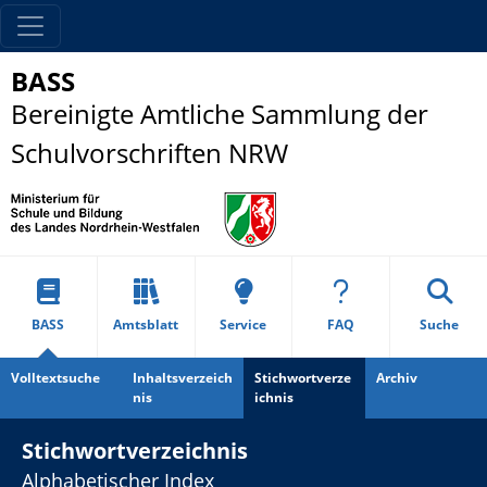
BASS
Bereinigte Amtliche Sammlung der
Schulvorschriften NRW
BASS
Amtsblatt
Service
FAQ
Suche
Volltextsuche
Inhaltsverzeich
Stichwortverze
Archiv
nis
ichnis
Stichwortverzeichnis
Alphabetischer Index