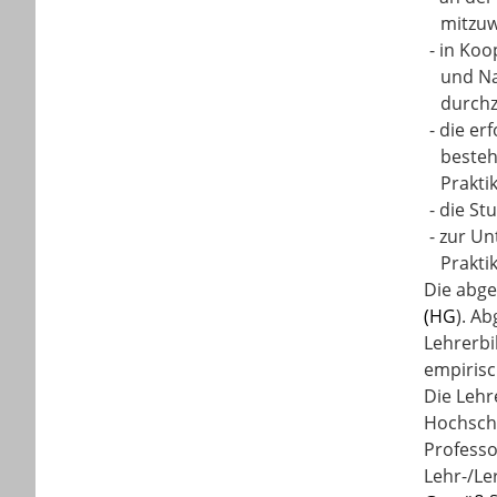
mitzuw
-
in Koo
und Na
durchz
-
die er
besteh
Praktik
-
die St
-
zur Un
Prakti
Die abge
(HG
). A
Lehrerbi
empirisc
Die Lehr
Hochschu
Professo
Lehr-/Le