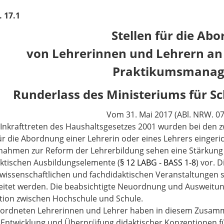
. 17.1
Stellen für die Ab
von Lehrerinnen und Lehrern an 
Praktikumsmana
Runderlass des Ministeriums für S
Vom
31. Mai 2017 (ABl. NRW. 07
Inkrafttreten des Haushaltsgesetzes 2001 wurden bei den z
für die Abordnung einer Lehrerin oder eines Lehrers eingeric
ahmen zur Reform der Lehrerbildung sehen eine Stärkung 
ktischen Ausbildungselemente (
§ 12 LABG - BASS 1-8
) vor. 
wissenschaftlichen und fachdidaktischen Veranstaltungen s
itet werden. Die beabsichtigte Neuordnung und Ausweitun
ion zwischen Hochschule und Schule.
eordneten Lehrerinnen und Lehrer haben in diesem Zusam
 Entwicklung und Überprüfung didaktischer Konzeptionen fü