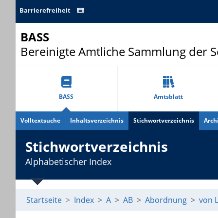
Barrierefreiheit
BASS
Bereinigte Amtliche Sammlung der 
BASS
Amtsblatt
Volltextsuche
Inhaltsverzeichnis
Stichwortverzeichnis
Arch
Stichwortverzeichnis
Alphabetischer Index
Startseite
Index
A
AB
Abordnung
von 