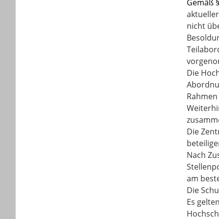
Gemäß §
aktuelle
nicht üb
Besoldu
Teilabor
vorgeno
Die Hoch
Abordnun
Rahmen d
Weiterhi
zusamme
Die Zent
beteilige
Nach Zus
Stellenp
am beste
Die Schu
Es gelte
Hochschu