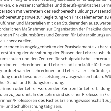
irken, die wissenschaftliches und (berufs-)praktisches Lern
peration mit Vertretern des Fachbereichs Bildungswissensc
chbereitung sowie zur Begleitung von Praxiselementen zu e
uführen und Materialien mit den Studierenden auszuwerte
forderlichen Maßnahmen zur Organisation der Praktika dur
enden Praktikumsbüros und Zentren für Lehrerbildung) 
a sicherzustellen;
udierenden in Angelegenheiten der Praxiselemente zu berat
terstützung der Verzahnung der Phasen der Lehrerausbildu
kumschulen und den Zentren für schulpraktische Lehrerausb
ordneten Lehrerinnen und Lehrer sind Lehrkräfte für bes
bgeordnet werden Lehrerinnen und Lehrer aller Lehrämter, di
ldung durch besondere Leistungen ausgewiesen haben. Wü
her Schul- und Bildungsforschung.
erinnen oder Lehrer werden den Zentren für Lehrerbildung 
len zugeordnet. In der Lehre sind sie einer Professorin /
rinnen/Professoren des Faches Erziehungswissenschaft zuge
rn- und Schulforschung tätig sein.