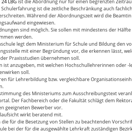
 24 LBG
ist die Abordnung nur für einen begrenzten Zeitraum
r Schulerfahrung ist die zeitliche Beschränkung auch fachlic
erschreiten. Während der Abordnungszeit wird die Beamtin 
ngsaufwand eingewiesen.
dnungen sind möglich. Sie sollen mit mindestens der Hälfte
mmen werden.
schule legt dem Ministerium für Schule und Bildung den v
gsstelle mit einer Begründung vor, die erkennen lässt, we
er Praxisstudien übernehmen soll.
n ist anzugeben, mit welchen Hochschullehrerinnen oder -l
nwirken soll.
ren für Lehrerbildung bzw. vergleichbare Organisationsein
n.
timmung des Ministeriums zum Ausschreibungstext veranlas
ortal. Der Fachbereich oder die Fakultät schlägt dem Rekto
n geeigneten Bewerber vor.
laufsicht wirkt beratend mit.
n die für die Besetzung von Stellen zu beachtenden Vorschr
le bei der für die ausgewählte Lehrkraft zuständigen Bezi