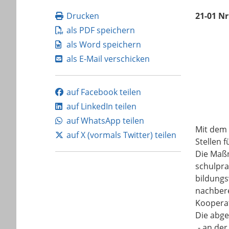
Drucken
21-01 Nr
als PDF speichern
als Word speichern
als E-Mail verschicken
auf Facebook teilen
auf LinkedIn teilen
auf WhatsApp teilen
Mit dem 
auf X (vormals Twitter) teilen
Stellen 
Die Maßn
schulpra
bildungs
nachbere
Kooperat
Die abg
-
an der