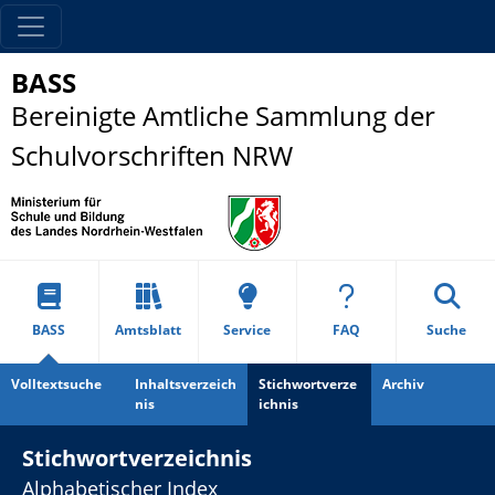
BASS
Bereinigte Amtliche Sammlung der
Schulvorschriften NRW
BASS
Amtsblatt
Service
FAQ
Suche
Volltextsuche
Inhaltsverzeich
Stichwortverze
Archiv
nis
ichnis
Stichwortverzeichnis
Alphabetischer Index