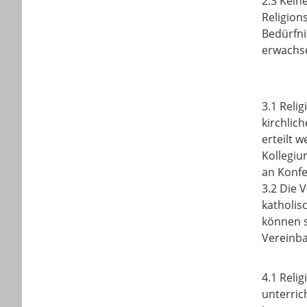
2.3 Kein
Religion
Bedürfni
erwachs
3.1 Reli
kirchlic
erteilt 
Kollegiu
an Konfe
3.2 Die 
katholis
können s
Vereinba
4.1 Reli
unterric