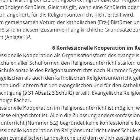
smündigen Schülers. Gleiches gilt, wenn eine Schülerin oder
n angehört, für die Religionsunterricht nicht erteilt wird.
em gemeinsamen Votum der katholischen (Erz-) Bistümer u
98 sind in diesem Zusammenhang kirchliche Grundsätze zur 
3
rt (Anlage 1)
.
6 Konfessionelle Kooperation im Re
essionelle Kooperation als Organisationsform des evangelis
Schulen aller Schulformen den Religionsunterricht stärken u
 Schule anstelle des Religionsunterrichts nach Nummer 5 g
gelischen als auch den katholischen Religionsunterricht ge
nen und Lehrern für den evangelischen und für den katholis
chtigung (
§ 31 Absatz 3 SchulG
) erteilt. Evangelische Relig
ndige Fächer.
essionelle Kooperation im Religionsunterricht ist möglich, 
isse eingerichtet ist. Allein die Zulassung anderskonfessio
sunterricht (Nummer 5.2) begründet keine konfessionelle K
essionelle Kooperation im Religionsunterricht einer Schule 
gen Evangelischen Landeskirche und dem örtlich zuständige