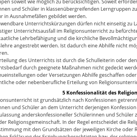
pen soweit wie möglich zu berücksichtigen. Soweit erforder
nnen und Schüler in klassenübergreifenden Lerngruppen z
ur in Ausnahmefällen gebildet werden.
wendbare Unterrichtskürzungen dürfen nicht einseitig zu La
istiger Unterrichtsausfall im Religionsunterricht zu befürch
staatliche Lehrbefähigung und die kirchliche Bevollmächtigun
slehre angestrebt werden. Ist dadurch eine Abhilfe nicht mög
ren.
rteilung des Unterrichts ist durch die Schulleiterin oder den
htsbedarf durch geeignete Maßnahmen nicht gedeckt werden
ueinstellungen oder Versetzungen Abhilfe geschaffen oder
liche oder nebenberufliche Erteilung von Religionsunterri
5 Konfessionalität des Religio
gionsunterricht ist grundsätzlich nach Konfessionen getren
nnen und Schüler an dem Unterricht derjenigen Konfession
Zulassung anderskonfessioneller Schülerinnen und Schüler z
der Religionsgemeinschaft. In der Regel entscheidet die Reli
timmung mit den Grundsätzen der jeweiligen Kirche oder R
ichen Erklärung der Erziehungsberechtigten bzw. der religi