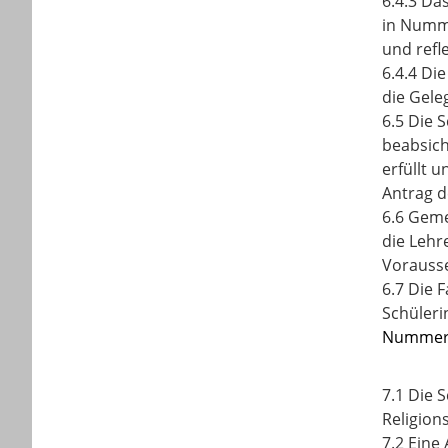
6.4.3 Da
in Numme
und refl
6.4.4 Di
die Gele
6.5 Die 
beabsich
erfüllt 
Antrag d
6.6 Geme
die Lehr
Vorausse
6.7 Die 
Schüleri
Nummer
7.1 Die 
Religion
7.2 Eine