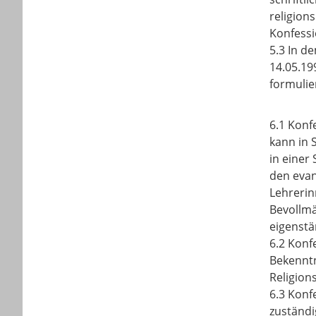
religion
Konfessio
5.3 In d
14.05.19
formulie
6.1 Konf
kann in 
in einer
den evan
Lehrerin
Bevollmä
eigenstä
6.2 Konf
Bekenntn
Religion
6.3 Konf
zuständi