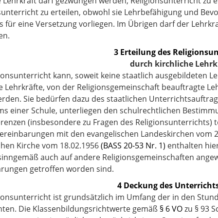
e Lehrkraft darf gezwungen werden, Religionsunterricht zu er
sunterricht zu erteilen, obwohl sie Lehrbefähigung und Bevo
s für eine Versetzung vorliegen. Im Übrigen darf der Lehrkr
en.
3 Erteilung des Religionsun
durch kirchliche Lehrk
gionsunterricht kann, soweit keine staatlich ausgebildeten L
he Lehrkräfte, von der Religionsgemeinschaft beauftragte L
werden. Sie bedürfen dazu des staatlichen Unterrichtsauftrags
ms einer Schule, unterliegen den schulrechtlichen Bestim
renzen (insbesondere zu Fragen des Religionsunterrichts) te
Vereinbarungen mit den evangelischen Landeskirchen vom 2
chen Kirche vom 18.02.1956
(BASS 20-53 Nr. 1)
enthalten hie
inngemäß auch auf andere Religionsgemeinschaften angewa
rungen getroffen worden sind.
4 Deckung des Unterricht
gionsunterricht ist grundsätzlich im Umfang der in den S
hten. Die Klassenbildungsrichtwerte gemäß
§ 6 VO
zu § 93 S