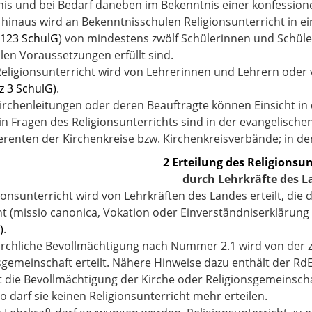
is und bei Bedarf daneben im Bekenntnis einer konfessionel
hinaus wird an Bekenntnisschulen Religionsunterricht in 
 123 SchulG
) von mindestens zwölf Schülerinnen und Schül
len Voraussetzungen erfüllt sind.
Religionsunterricht wird von Lehrerinnen und Lehrern oder vo
z 3 SchulG)
.
Kirchenleitungen oder deren Beauftragte können Einsicht i
in Fragen des Religionsunterrichts sind in der evangelisch
erenten der Kirchenkreise bzw. Kirchenkreisverbände; in de
2 Erteilung des Religionsun
durch Lehrkräfte des L
gionsunterricht wird von Lehrkräften des Landes erteilt, die 
t (missio canonica, Vokation oder Einverständniserklärung
)
.
kirchliche Bevollmächtigung nach Nummer 2.1 wird von der z
sgemeinschaft erteilt. Nähere Hinweise dazu enthält der Rd
t die Bevollmächtigung der Kirche oder Religionsgemeinscha
so darf sie keinen Religionsunterricht mehr erteilen.