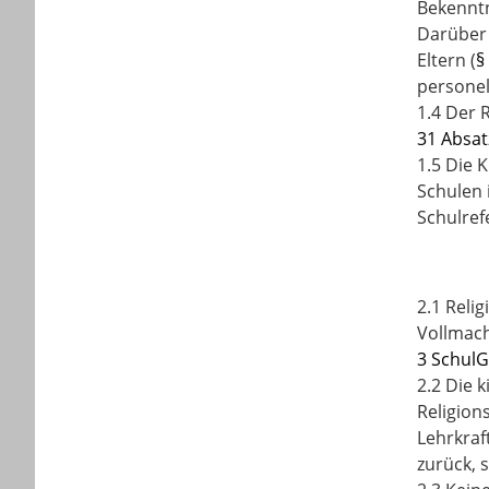
Bekenntn
Darüber 
Eltern (
§
personel
1.4 Der 
31 Absat
1.5 Die 
Schulen 
Schulref
2.1 Reli
Vollmach
3 SchulG
2.2 Die 
Religion
Lehrkraf
zurück, 