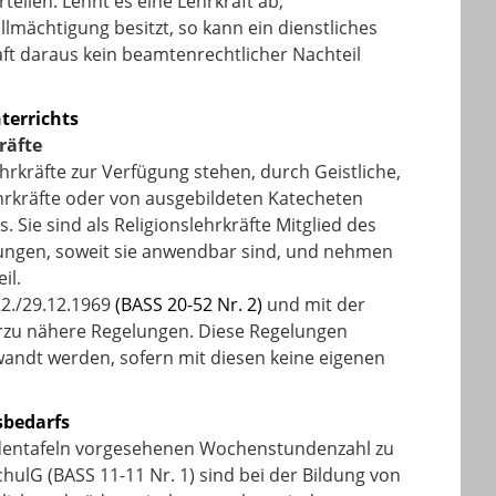
teilen. Lehnt es eine Lehrkraft ab,
llmächtigung besitzt, so kann ein dienstliches
aft daraus kein beamtenrechtlicher Nachteil
terrichts
räfte
ehrkräfte zur Verfügung stehen, durch Geistliche,
ehrkräfte oder von ausgebildeten Katecheten
. Sie sind als Religionslehrkräfte Mitglied des
mungen, soweit sie anwendbar sind, und nehmen
il.
2./29.12.1969
(BASS 20-52 Nr. 2)
und mit der
rzu nähere Regelungen. Diese Regelungen
ndt werden, sofern mit diesen keine eigenen
sbedarfs
tundentafeln vorgesehenen Wochenstundenzahl zu
chulG (BASS 11-11 Nr. 1) sind bei der Bildung von