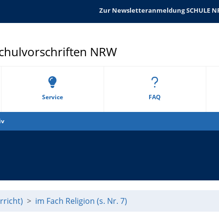
Zur Newsletteranmeldung SCHULE 
Schulvorschriften NRW
Service
FAQ
iv
richt)
im Fach Religion (s. Nr. 7)