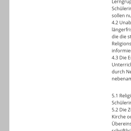
Lerngrup
Schüleri
sollen n
4.2 Unab
längerfr
die die 
Religion
informie
4.3 Die E
Unterric
durch Ne
nebenamt
5.1 Reli
Schüleri
5.2 Die 
Kirche o
Übereins
schriftl