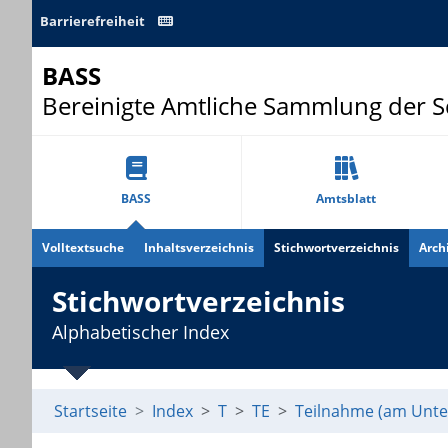
Barrierefreiheit
BASS
Bereinigte Amtliche Sammlung der 
BASS
Amtsblatt
Volltextsuche
Inhaltsverzeichnis
Stichwortverzeichnis
Arch
Stichwortverzeichnis
Alphabetischer Index
Startseite
Index
T
TE
Teilnahme (am Unter