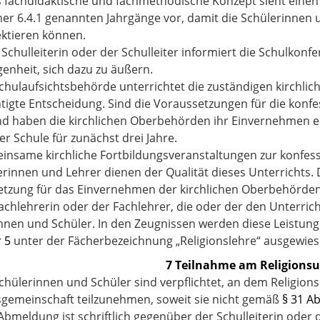
s fachdidaktische und fachmethodische Konzept sieht einen
r 6.4.1 genannten Jahrgänge vor, damit die Schülerinnen
ektieren können.
e Schulleiterin oder der Schulleiter informiert die Schulkon
genheit, sich dazu zu äußern.
Schulaufsichtsbehörde unterrichtet die zuständigen kirchl
tigte Entscheidung. Sind die Voraussetzungen für die konfe
und haben die kirchlichen Oberbehörden ihr Einvernehmen e
er Schule für zunächst drei Jahre.
insame kirchliche Fortbildungsveranstaltungen zur konfess
erinnen und Lehrer dienen der Qualität dieses Unterrichts. 
tzung für das Einvernehmen der kirchlichen Oberbehörde
Fachlehrerin oder der Fachlehrer, die oder der den Unterrich
nnen und Schüler. In den Zeugnissen werden diese Leistung
 5
unter der Fächerbezeichnung „Religionslehre“ ausgewies
7 Teilnahme am Religionsu
Schülerinnen und Schüler sind verpflichtet, an dem Religion
sgemeinschaft teilzunehmen, soweit sie nicht gemäß
§ 31 Ab
 Abmeldung ist schriftlich gegenüber der Schulleiterin oder