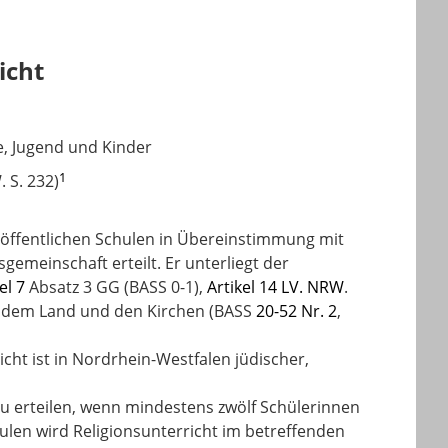
icht
e, Jugend und Kinder
1
 S. 232)
n öffentlichen Schulen in Übereinstimmung mit
emeinschaft erteilt. Er unterliegt der
kel 7
Absatz 3 GG
(BASS 0-1),
Artikel 14 LV. NRW
.
 dem Land und den Kirchen (BASS
20-52 Nr. 2
,
ht ist in Nordrhein-Westfalen jüdischer,
 zu erteilen, wenn mindestens zwölf Schülerinnen
len wird Religionsunterricht im betreffenden