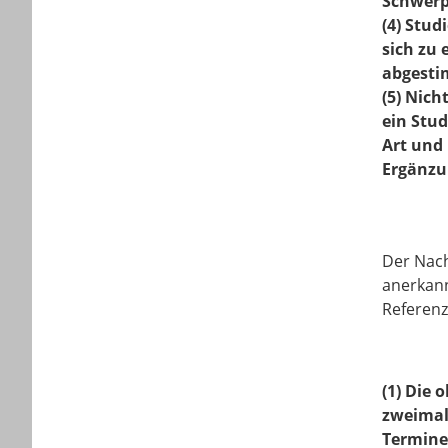
Schwerp
(4) Stud
sich zu
abgestim
(5) Nich
ein Stu
Art und
Ergänzu
Der Nach
anerkann
Referenz
(1) Die 
zweimal
Termine