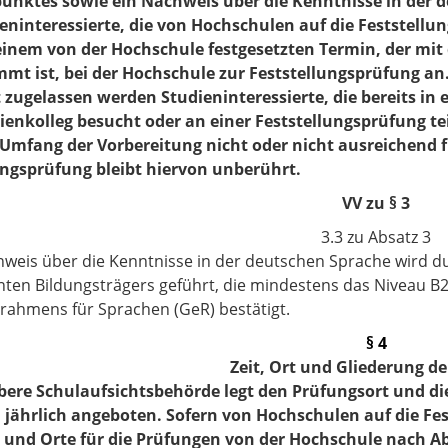
unktes sowie ein Nachweis über die Kenntnisse in der 
ieninteressierte, die von Hochschulen auf die Feststell
 einem von der Hochschule festgesetzten Termin, der mit
mt ist, bei der Hochschule zur Feststellungsprüfung an
t zugelassen werden Studieninteressierte, die bereits 
dienkolleg besucht oder an einer Feststellungsprüfung
 Umfang der Vorbereitung nicht oder nicht ausreichend 
ngsprüfung bleibt hiervon unberührt.
VV zu § 3
3.3 zu Absatz 3
weis über die Kenntnisse in der deutschen Sprache wird du
ten Bildungsträgers geführt, die mindestens das Niveau
rahmens für Sprachen (GeR) bestätigt.
§ 4
Zeit, Ort und Gliederung d
obere Schulaufsichtsbehörde legt den Prüfungsort und d
 jährlich angeboten. Sofern von Hochschulen auf die Fes
 und Orte für die Prüfungen von der Hochschule nach 