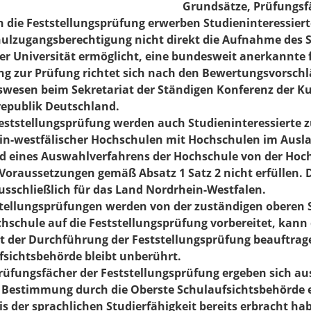
Grundsätze, Prüfungsf
h die Feststellungsprüfung erwerben Studieninteressier
ulzugangsberechtigung nicht direkt die Aufnahme des 
ner Universität ermöglicht, eine bundesweit anerkannte
g zur Prüfung richtet sich nach den Bewertungsvorschlä
swesen beim Sekretariat der Ständigen Konferenz der Ku
epublik Deutschland.
 Feststellungsprüfung werden auch Studieninteressierte
in-westfälischer Hochschulen mit Hochschulen im Ausla
d eines Auswahlverfahrens der Hochschule von der Hoch
Voraussetzungen gemäß Absatz 1 Satz 2 nicht erfüllen. 
usschließlich für das Land Nordrhein-Westfalen.
tstellungsprüfungen werden von der zuständigen oberen 
hschule auf die Feststellungsprüfung vorbereitet, kann
it der Durchführung der Feststellungsprüfung beauftrag
fsichtsbehörde bleibt unberührt.
Prüfungsfächer der Feststellungsprüfung ergeben sich au
 Bestimmung durch die Oberste Schulaufsichtsbehörde
s der sprachlichen Studierfähigkeit bereits erbracht ha