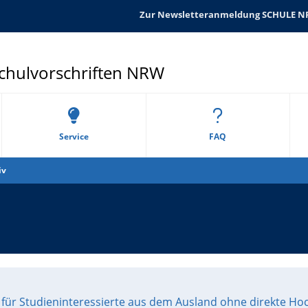
Zur Newsletteranmeldung SCHULE 
Schulvorschriften NRW
Service
FAQ
iv
 für Studieninteressierte aus dem Ausland ohne direkte H