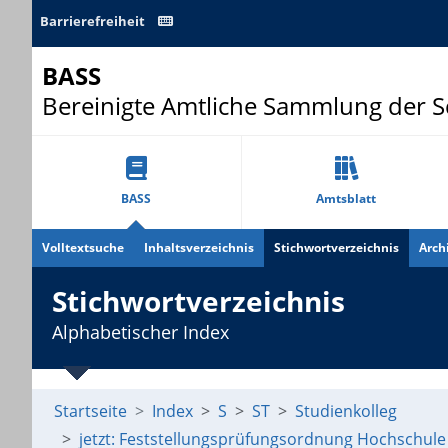
Barrierefreiheit
BASS
Bereinigte Amtliche Sammlung der 
BASS
Amtsblatt
Volltextsuche
Inhaltsverzeichnis
Stichwortverzeichnis
Arch
Stichwortverzeichnis
Alphabetischer Index
Startseite
Index
S
ST
Studienkolleg
jetzt: Feststellungsprüfungsordnung Hochschule