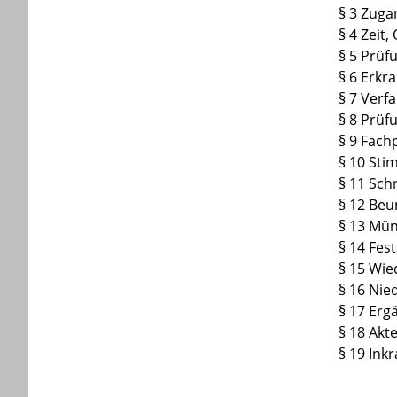
§ 3 Zuga
§ 4 Zeit
§ 5 Prüf
§ 6 Erkr
§ 7 Ver
§ 8 Prüf
§ 9 Fac
§ 10 Sti
§ 11 Schr
§ 12 Beu
§ 13 Mün
§ 14 Fes
§ 15 Wi
§ 16 Nie
§ 17 Er
§ 18 Akt
§ 19 Ink