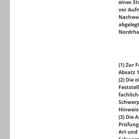
eines S
vor Auf
Nachweis
abgeleg
Nordrhe
(1) Zur
Absatz 1
(2) Die 
Feststel
fachlich
Schwerpu
Hinweis
(3) Die
Prüfung
Art und