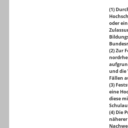
(1) Durc
Hochsch
oder ei
Zulassun
Bildung
Bundesr
(2) Zur
nordrhe
aufgrun
und die 
Fällen a
(3) Fes
eine Hoc
diese m
Schulau
(4) Die 
näherer
Nachwei