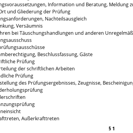
ngsvoraussetzungen, Information und Beratung, Meldung 
, Ort und Gliederung der Prüfung
ungsanforderungen, Nachteilsausgleich
ankung, Versäumnis
fahren bei Täuschungshandlungen und anderen Unregelmäß
ungsausschuss
hprüfungsausschüsse
mmberechtigung, Beschlussfassung, Gäste
iftliche Prüfung
rteilung der schriftlichen Arbeiten
dliche Prüfung
tstellung des Prüfungsergebnisses, Zeugnisse, Bescheinigu
ederholungsprüfung
derschriften
gänzungsprüfung
eneinsicht
rafttreten, Außerkrafttreten
§ 1