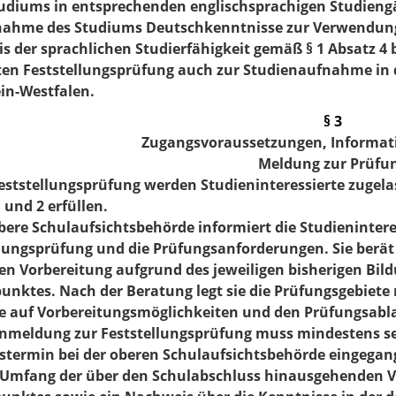
tudiums in entsprechenden englischsprachigen Studieng
nahme des Studiums Deutschkenntnisse zur Verwendung
 der sprachlichen Studierfähigkeit gemäß § 1 Absatz 4 b
ten Feststellungsprüfung auch zur Studienaufnahme in
in-Westfalen.
§ 3
Zugangsvoraussetzungen, Informat
Meldung zur Prüfu
 Feststellungsprüfung werden Studieninteressierte zuge
 und 2 erfüllen.
obere Schulaufsichtsbehörde informiert die Studieninter
lungsprüfung und die Prüfungsanforderungen. Sie berät 
en Vorbereitung aufgrund des jeweiligen bisherigen Bil
nktes. Nach der Beratung legt sie die Prüfungsgebiete m
e auf Vorbereitungsmöglichkeiten und den Prüfungsabl
 Anmeldung zur Feststellungsprüfung muss mindestens s
stermin bei der oberen Schulaufsichtsbehörde eingegan
 Umfang der über den Schulabschluss hinausgehenden V