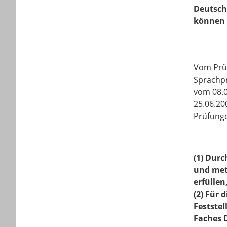
Deutsch 
können 
Vom Prüf
Sprachpr
vom 08.0
25.06.20
Prüfunge
(1) Durc
und met
erfülle
(2) Für 
Feststel
Faches 