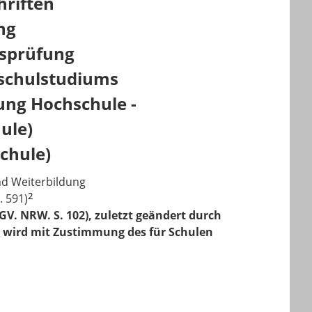
riften
ng
gsprüfung
schulstudiums
ung Hochschule -
ule)
chule)
und Weiterbildung
2
. 591)
GV. NRW. S. 102), zuletzt geändert durch
), wird mit Zustimmung des für Schulen