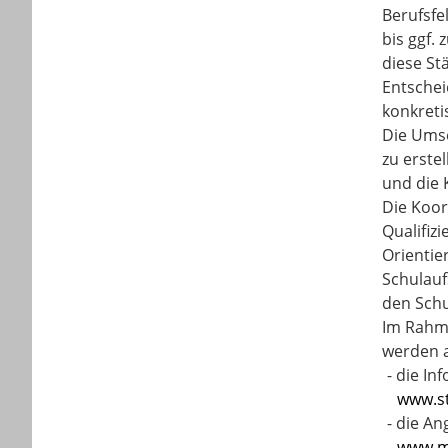
Berufsfe
bis ggf.
diese St
Entschei
konkreti
Die Umse
zu erste
und die 
Die Koor
Qualifiz
Orientie
Schulauf
den Schu
Im Rahme
werden 
-
die In
www.st
-
die An
www.ma