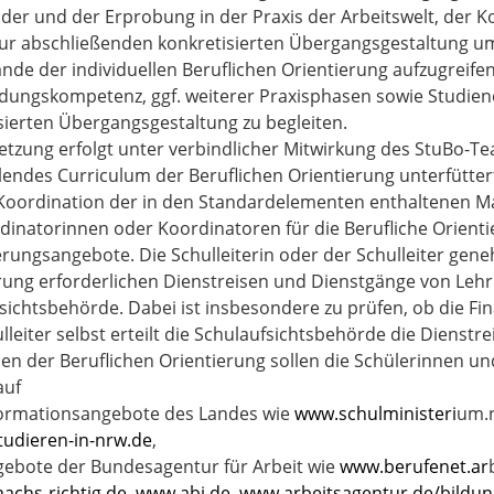
lder und der Erprobung in der Praxis der Arbeitswelt, der 
 zur abschließenden konkretisierten Übergangsgestaltung um
ände der individuellen Beruflichen Orientierung aufzugrei
dungskompetenz, ggf. weiterer Praxisphasen sowie Studien
sierten Übergangsgestaltung zu begleiten.
tzung erfolgt unter verbindlicher Mitwirkung des StuBo-Te
llendes Curriculum der Beruflichen Orientierung unterfütter
Koordination der in den Standardelementen enthaltenen M
dinatorinnen oder Koordinatoren für die Berufliche Orient
ierungsangebote. Die Schulleiterin oder der Schulleiter ge
rung erforderlichen Dienstreisen und Dienstgänge von Lehr
sichtsbehörde. Dabei ist insbesondere zu prüfen, ob die Fina
lleiter selbst erteilt die Schulaufsichtsbehörde die Dienst
n der Beruflichen Orientierung sollen die Schülerinnen u
auf
formationsangebote des Landes wie
www.schulministeri
um.
udieren-in-nrw.de
,
gebote der Bundesagentur für Arbeit wie
www.berufenet.ar
chs-richtig.de
,
www.abi.de
,
www.arbeitsagentur.de/bildu