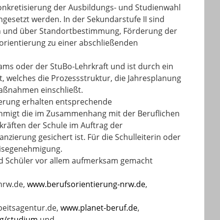
Konkretisierung der Ausbildungs- und Studienwahl
gesetzt werden. In der Sekundarstufe II sind
fen und über Standortbestimmung, Förderung der
orientierung zu einer abschließenden
ams oder der StuBo-Lehrkraft und ist durch ein
t, welches die Prozessstruktur, die Jahresplanung
aßnahmen einschließt.
ierung erhalten entsprechende
nehmigt die im Zusammenhang mit der Beruflichen
kräften der Schule im Auftrag der
nzierung gesichert ist. Für die Schulleiterin oder
reisegenehmigung.
nd Schüler vor allem aufmerksam gemacht
nrw.de
,
www.berufsorientierung-nrw.de
,
beitsagentur.de
,
www.planet-beruf.de
,
ng/studium
und