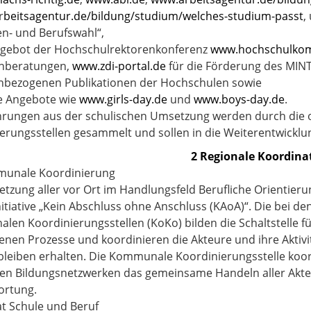
r
beitsagentur.de/bildung/studium/welches-studium-passt
,
en- und Berufswahl“,
gebot der Hochschulrektorenkonferenz
www.hochschulko
enberatungen,
www.zdi-portal.de
für die Förderung des MIN
nbezogenen Publikationen der Hochschulen sowie
e Angebote wie
www.girls-day.de
und
www.boys-day.de
.
hrungen aus der schulischen Umsetzung werden durch die 
erungsstellen gesammelt und sollen in die Weiterentwicklu
2 Regionale Koordina
munale Koordinierung
etzung aller vor Ort im Handlungsfeld Berufliche Orientier
itiative „Kein Abschluss ohne Anschluss (KAoA)“. Die bei 
en Koordinierungsstellen (KoKo) bilden die Schaltstelle fü
nen Prozesse und koordinieren die Akteure und ihre Aktivit
bleiben erhalten. Die Kommunale Koordinierungsstelle koor
en Bildungsnetzwerken das gemeinsame Handeln aller Akte
ortung.
rat Schule und Beruf