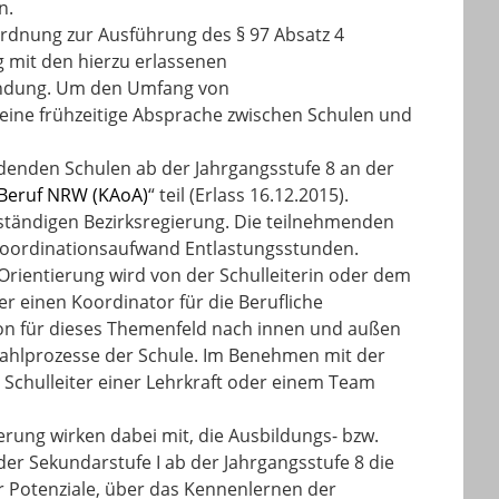
n.
ordnung zur Ausführung des § 97 Absatz 4
 mit den hierzu erlassenen
ndung. Um den Umfang von
 eine frühzeitige Absprache zwischen Schulen und
ldenden Schulen ab der Jahrgangsstufe 8 an der
-Beruf NRW (KAoA)
“ teil (Erlass 16.12.2015).
zuständigen Bezirksregierung. Die teilnehmenden
 Koordinationsaufwand Entlastungsstunden.
Orientierung wird von der Schulleiterin oder dem
er einen Koordinator für die Berufliche
son für dieses Themenfeld nach innen und außen
enwahlprozesse der Schule. Im Benehmen mit der
 Schulleiter einer Lehrkraft oder einem Team
erung wirken dabei mit, die Ausbildungs- bzw.
der Sekundarstufe I ab der Jahrgangsstufe 8 die
r Potenziale, über das Kennenlernen der