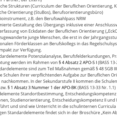
sche Strukturen (Curriculum der Beruflichen Orientierung, 
iche Orientierung (StuBos), Berufsorientierungsbüro)
lioinstrument, z.B. den Berufswahlpass NRW
nierte Gestaltung des Übergangs inklusive einer Anschluss
erfassung von Eckdaten der Beruflichen Orientierung („EckO
zugewanderte junge Menschen, die erst in der Jahrgangsstu
ionalen Förderklassen an Berufskollegs in das Regelschulsys
mpakt zur Verfügung.
dardelemente Potenzialanalyse, Berufsfelderkundungen, Pr
atung werden im Rahmen von
§ 4 Absatz 2 APO-S I
(BASS 13-
dardelemente sind zum Teil Maßnahmen gemäß § 48 SGB III u
e Schulen ihrer verpflichtenden Aufgabe zur Beruflichen Or
I
nachkommen. In der Sekundarstufe II kommen die Schul
bzw.
§ 1 Absatz 3 Nummer 1 der APO-BK
(BASS 13-33 Nr. 1.1)
elemente Standortbestimmung, Entscheidungskompetenz I,
ionen, Studienorientierung, Entscheidungskompetenz II und
ührt und sind wie Unterricht in die schulinternen Curricul
igen Standardelemente findet sich in der Broschüre „Kein 