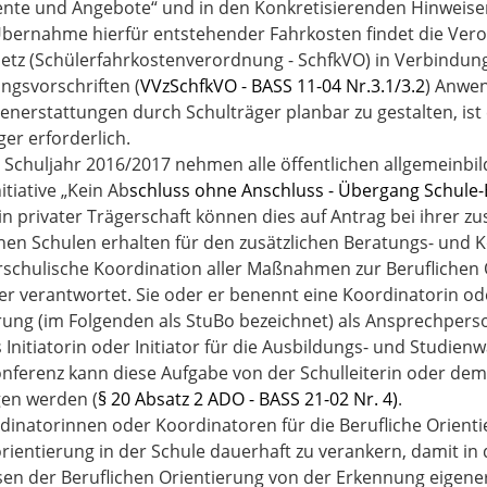
nte und Angebote“ und in den Konkretisierenden Hinweise
Übernahme hierfür entstehender Fahrkosten findet die Ver
etz (Schülerfahrkostenverordnung - SchfkVO) in Verbindung
ngsvorschriften (
VVzSchfkVO - BASS 11-04 Nr.3.1/3.2
) Anwe
enerstattungen durch Schulträger planbar zu gestalten, ist
ger erforderlich.
 Schuljahr 2016/2017 nehmen alle öffentlichen allgemeinbi
itiative „Kein Ab
schluss ohne Anschluss - Übergang Schule
in privater Trägerschaft können dies auf Antrag bei ihrer 
chen Schulen erhalten für den zusätzlichen Beratungs- und
rschulische Koordination aller Maßnahmen zur Beruflichen 
ter verantwortet. Sie oder er benennt eine Koordinatorin od
rung (im Folgenden als StuBo bezeichnet) als Ansprechper
s Initiatorin oder Initiator für die Ausbildungs- und Studi
nferenz kann diese Aufgabe von der Schulleiterin oder dem
en werden (
§ 20 Absatz 2 ADO - BASS 21-02 Nr. 4)
.
dinatorinnen oder Koordinatoren für die Berufliche Orienti
rientierung in der Schule dauerhaft zu verankern, damit in 
sen der Beruflichen Orientierung von der Erkennung eigene