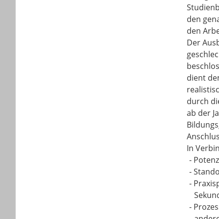
Studienb
den gena
den Arbe
Der Ausb
geschlec
beschlos
dient de
realisti
durch di
ab der J
Bildungs
Anschlu
In Verbi
-
Potenz
-
Stando
-
Praxis
Sekund
-
Prozes
andere