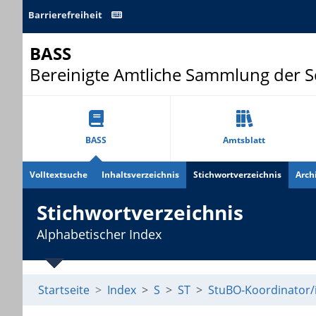
Barrierefreiheit
BASS
Bereinigte Amtliche Sammlung der 
BASS
Amtsblatt
Volltextsuche
Inhaltsverzeichnis
Stichwortverzeichnis
Arch
Stichwortverzeichnis
Alphabetischer Index
Startseite
Index
S
ST
StuBO-Koordinator/