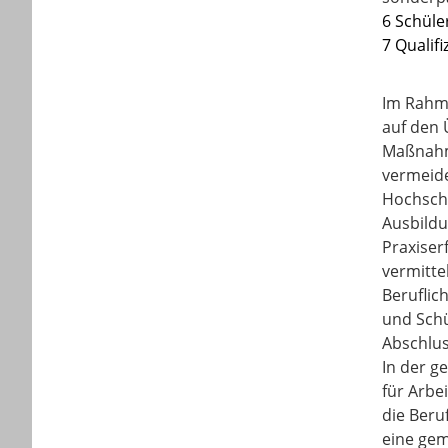
6 Schül
7 Qualif
Im Rahme
auf den 
Maßnahme
vermeide
Hochschu
Ausbildu
Praxiser
vermitte
Beruflic
und Schü
Abschlus
In der 
für Arbe
die Beru
eine gem