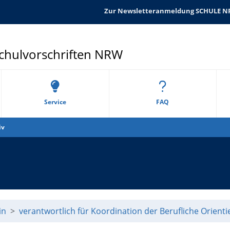
Zur Newsletteranmeldung SCHULE 
Schulvorschriften NRW
Service
FAQ
iv
in
verantwortlich für Koordination der Berufliche Orient