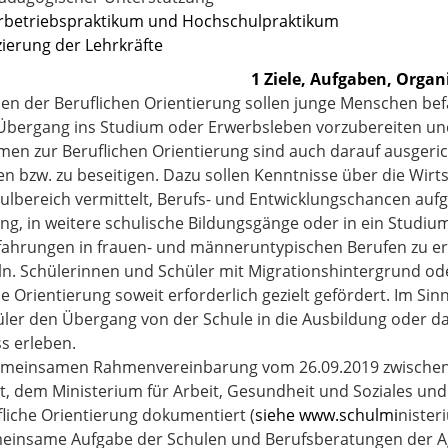
erbetriebspraktikum und Hochschulpraktikum
izierung der Lehrkräfte
1 Ziele, Aufgaben, Organ
n der Beruflichen Orientierung sollen junge Menschen bef
Übergang ins Studium oder Erwerbsleben vorzubereiten und
n zur Beruflichen Orientierung sind auch darauf ausgeric
n bzw. zu beseitigen. Dazu sollen Kenntnisse über die Wirt
lbereich vermittelt, Berufs- und Entwicklungschancen aufge
ng, in weitere schulische Bildungsgänge oder in ein Studi
fahrungen in frauen- und männeruntypischen Berufen zu e
ln. Schülerinnen und Schüler mit Migrationshintergrund od
he Orientierung soweit erforderlich gezielt gefördert. Im Si
ler den Übergang von der Schule in die Ausbildung oder das
s erleben.
gemeinsamen Rahmenvereinbarung vom 26.09.2019 zwischen
it, dem Ministerium für Arbeit, Gesundheit und Soziales un
fliche Orientierung dokumentiert (
siehe www.schulmi
nister
einsame Aufgabe der Schulen und Berufsberatungen der Ag