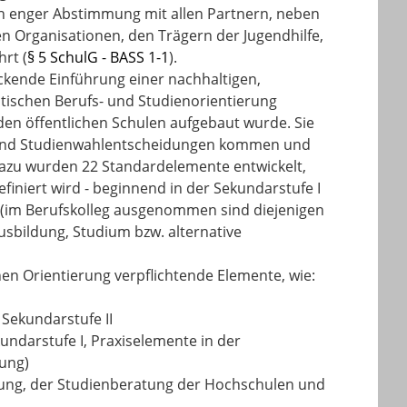
in enger Abstimmung mit allen Partnern, neben
n Organisationen, den Trägern der Jugendhilfe,
rt (
§ 5 SchulG - BASS 1-1
).
kende Einführung einer nachhaltigen,
atischen Berufs- und Studienorientierung
den öffentlichen Schulen aufgebaut wurde. Sie
gs- und Studienwahlentscheidungen kommen und
 Dazu wurden 22 Standardelemente entwickelt,
finiert wird - beginnend in der Sekundarstufe I
n (im Berufskolleg ausgenommen sind diejenigen
usbildung, Studium bzw. alternative
en Orientierung verpflichtende Elemente, wie:
Sekundarstufe II
undarstufe I, Praxiselemente in der
rung)
atung, der Studienberatung der Hochschulen und