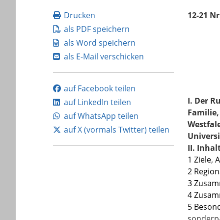
Drucken
12-21 Nr
als PDF speichern
als Word speichern
als E-Mail verschicken
auf Facebook teilen
I.
Der Ru
auf LinkedIn teilen
Familie,
auf WhatsApp teilen
Westfal
auf X (vormals Twitter) teilen
Universi
II. Inhal
1 Ziele,
2 Region
3 Zusam
4 Zusam
5 Besond
sonderp