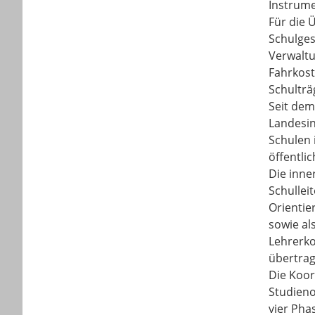
Instrume
Für die 
Schulges
Verwaltu
Fahrkost
Schulträ
Seit dem
Landesin
Schulen 
öffentli
Die inne
Schullei
Orientie
sowie al
Lehrerko
übertrag
Die Koor
Studieno
vier Pha