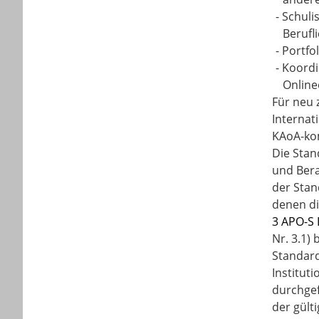
-
Schuli
Berufl
-
Portfo
-
Koordi
Online
Für neu 
Internat
KAoA-ko
Die Stan
und Ber
der Stan
denen di
3 APO-S 
Nr. 3.1) 
Standard
Institut
durchgef
der gült