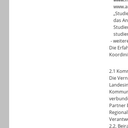
www.a
„Studi
das An
Studi
studie
-
weiter
Die Erfa
Koordini
2.1 Kom
Die Vern
Landesin
Kommunal
verbunde
Partner 
Regional
Verantw
2.2. Bei