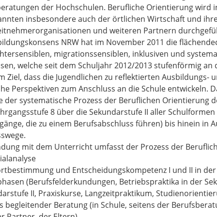
eratungen der Hochschulen. Berufliche Orientierung wird 
nnten insbesondere auch der örtlichen Wirtschaft und ihre
itnehmerorganisationen und weiteren Partnern durchgefüh
ildungskonsens NRW hat im November 2011 die flächendec
htersensiblen, migrationssensiblen, inklusiven und system
sen, welche seit dem Schuljahr 2012/2013 stufenförmig an 
m Ziel, dass die Jugendlichen zu reflektierten Ausbildun
sche Perspektiven zum Anschluss an die Schule entwickeln.
e der systematische Prozess der Beruflichen Orientierung de
ahrgangsstufe 8 über die Sekundarstufe II aller Schulforme
gänge, die zu einem Berufsabschluss führen) bis hinein in A
sswege.
ndung mit dem Unterricht umfasst der Prozess der Beruflich
ialanalyse
rtbestimmung und Entscheidungskompetenz I und II in der 
phasen (Berufsfelderkundungen, Betriebspraktika in der Sek
arstufe II, Praxiskurse, Langzeitpraktikum, Studienorientie
s begleitender Beratung (in Schule, seitens der Berufsber
r Partner, der Eltern)