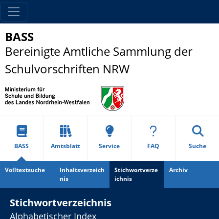
BASS
Bereinigte Amtliche Sammlung der
Schulvorschriften NRW
BASS
Amtsblatt
Service
FAQ
Suche
Volltextsuche
Inhaltsverzeich
Stichwortverze
Archiv
nis
ichnis
Stichwortverzeichnis
Alphabetischer Index