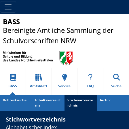
BASS
Bereinigte Amtliche Sammlung der
Schulvorschriften NRW
BASS
Amtsblatt
Service
FAQ
Suche
Volltextsuche
Inhaltsverzeich
Stichwortverze
Archiv
nis
ichnis
Stichwortverzeichnis
Alphabetischer Index