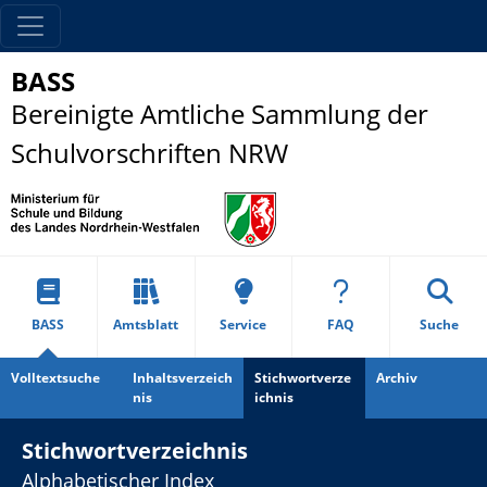
BASS
Bereinigte Amtliche Sammlung der
Schulvorschriften NRW
BASS
Amtsblatt
Service
FAQ
Suche
Volltextsuche
Inhaltsverzeich
Stichwortverze
Archiv
nis
ichnis
Stichwortverzeichnis
Alphabetischer Index