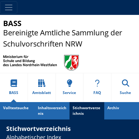
BASS
Bereinigte Amtliche Sammlung der
Schulvorschriften NRW
BASS
Amtsblatt
Service
FAQ
Suche
Volltextsuche
Inhaltsverzeich
Stichwortverze
Archiv
nis
ichnis
Stichwortverzeichnis
Alphabetischer Index