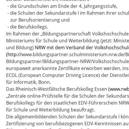
-
die Grundschulen am Ende der 4. Jahrgangsstufe,
-
die Schulen der Sekundarstufe I im Rahmen ihrer schu
zur Berufsorientierung und
-
die Berufskollegs.
Im Rahmen der „Bildungspartnerschaft Volkshochschule
Ministeriums für Schule und Weiterbildung
(jetzt: Minis
und Bildung)
NRW mit dem Verband der Volkshochschu
(http://
www.bildungspartner.schulministerium.nrw.de/Bi
Bildungspartner/Bildungspartner-NRW/Volkshochschule
europaweit anerkannte Zertifikate erworben werden, in
ECDL (European Computer Driving Licence) der Dienstlei
für Informatik, Bonn.
Das Rheinisch-Westfälische Berufskolleg Essen
(www.rwb
„Zentrale online-Prüfstelle für die Schulen der Sekundars
Berufskollegs für den staatlichen EDV-Führerschein NR
für Schule und Weiterbildung beauftragt.
Die allgemeinbildenden Schulen der Sekundarstufe I kö
Zertifizierung von berufsbezogenen EDV-Kenntnissen au