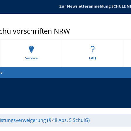
Zur Newsletteranmeldung SCHULE 
Schulvorschriften NRW
Service
FAQ
iv
eistungsverweigerung (§ 48 Abs. 5 SchulG)