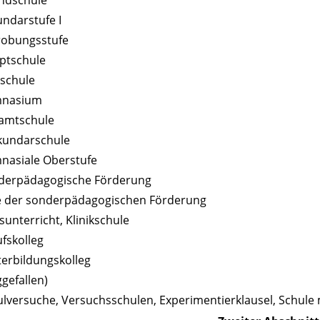
undschule
undarstufe I
robungsstufe
ptschule
lschule
mnasium
samtschule
kundarschule
nasiale Oberstufe
nderpädagogische Förderung
te der sonderpädagogischen Förderung
sunterricht, Klinikschule
ufskolleg
terbildungskolleg
ggefallen)
ulversuche, Versuchsschulen, Experimentierklausel, Schule m