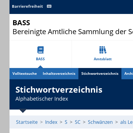
Barrierefreiheit
BASS
Bereinigte Amtliche Sammlung der 
BASS
Amtsblatt
Volltextsuche
Inhaltsverzeichnis
Stichwortverzeichnis
Arch
Stichwortverzeichnis
Alphabetischer Index
Startseite
Index
S
SC
Schwänzen
als L