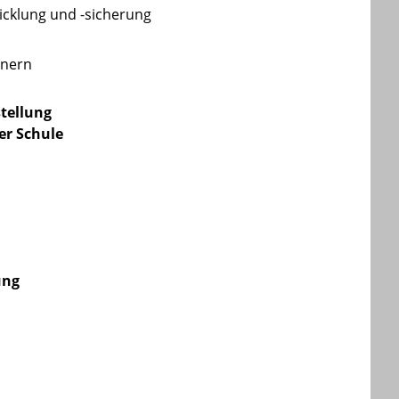
wicklung und -sicherung
tnern
tellung
er Schule
ung