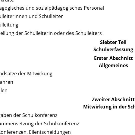
agogisches und sozialpädagogisches Personal
ulleiterinnen und Schulleiter
ulleitung
tellung der Schulleiterin oder des Schulleiters
Siebter Teil
Schulverfassung
Erster Abschnitt
Allgemeines
ndsätze der Mitwirkung
fahren
hlen
Zweiter Abschnitt
Mitwirkung in der Sc
gaben der Schulkonferenz
sammensetzung der Schulkonferenz
lkonferenzen, Eilentscheidungen