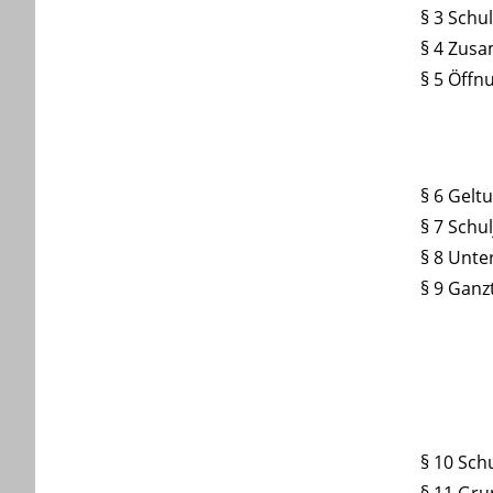
§ 3 Schu
§ 4 Zus
§ 5 Öffn
§ 6 Gelt
§ 7 Schul
§ 8 Unter
§ 9 Ganz
§ 10 Sch