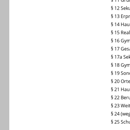
§ 11 Gr
§ 12 Sek
§ 13 Erp
§ 14 Hau
§ 15 Rea
§ 16 Gy
§ 17 Ge
§ 17a Se
§ 18 Gym
§ 19 So
§ 20 Or
§ 21 Hau
§ 22 Ber
§ 23 Wei
§ 24 (we
§ 25 Sch