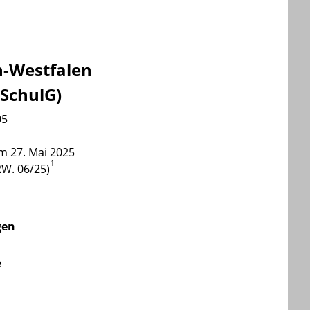
n-Westfalen
 SchulG)
05
m 27. Mai 2025
1
RW. 06/25)
gen
e