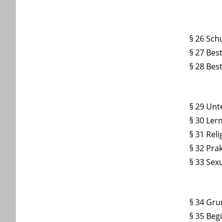
§ 26 Sch
§ 27 Be
§ 28 Bes
§ 29 Unt
§ 30 Ler
§ 31 Rel
§ 32 Pra
§ 33 Sex
§ 34 Gru
§ 35 Beg