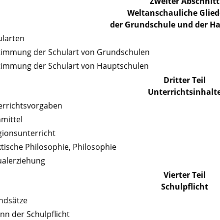
Zweiter Abschnitt
Weltanschauliche Glie
der Grundschule und der H
ularten
stimmung der Schulart von Grundschulen
timmung der Schulart von Hauptschulen
Dritter Teil
Unterrichtsinhalt
errichtsvorgaben
nmittel
igionsunterricht
ktische Philosophie, Philosophie
ualerziehung
Vierter Teil
Schulpflicht
ndsätze
inn der Schulpflicht