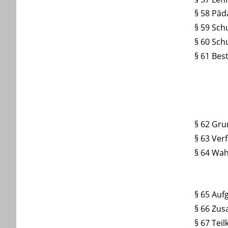
§ 58 Päd
§ 59 Sch
§ 60 Sch
§ 61 Bes
§ 62 Gru
§ 63 Ver
§ 64 Wa
§ 65 Auf
§ 66 Zu
§ 67 Tei