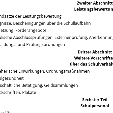
Zweiter Abschnitt
Leistungsbewertu
ndsätze der Leistungsbewertung
gnisse, Bescheinigungen über die Schullaufbahn
setzung, Förderangebote
ulische Abschlussprüfungen, Externenprüfung, Anerkennun
sbildungs- und Prüfungsordnungen
Dritter Abschnitt
Weitere Vorschrift
über das Schulverhäl
zieherische Einwirkungen, Ordnungsmaßnahmen
ulgesundheit
tschaftliche Betätigung, Geldsammlungen
ckschriften, Plakate
Sechster Teil
Schulpersonal
rkräfte