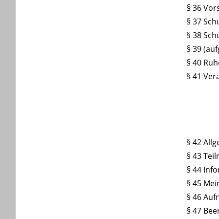
§ 36 Vor
§ 37 Sch
§ 38 Schu
§ 39 (au
§ 40 Ruh
§ 41 Ver
§ 42 All
§ 43 Tei
§ 44 Inf
§ 45 Mei
§ 46 Auf
§ 47 Bee