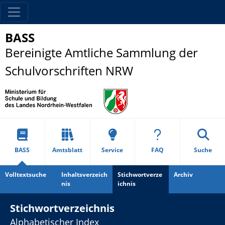
BASS
Bereinigte Amtliche Sammlung der
Schulvorschriften NRW
BASS
Amtsblatt
Service
FAQ
Suche
Volltextsuche
Inhaltsverzeich
Stichwortverze
Archiv
nis
ichnis
Stichwortverzeichnis
Alphabetischer Index