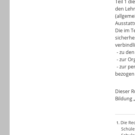
Teil 1 d
den Lehr
(allgeme
Ausstatt
Die im T
sicherhe
verbindl
-
zu den
-
zur Or
-
zur pe
bezogen a
Dieser R
Bildung 
Die Rec
1
Schüle