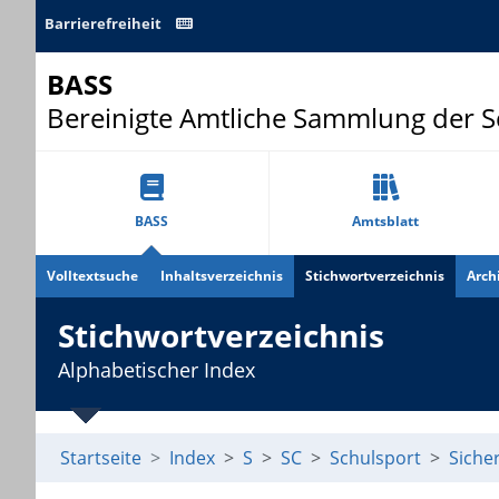
Barrierefreiheit
BASS
Bereinigte Amtliche Sammlung der 
BASS
Amtsblatt
Volltextsuche
Inhaltsverzeichnis
Stichwortverzeichnis
Arch
Stichwortverzeichnis
Alphabetischer Index
Startseite
Index
S
SC
Schulsport
Siche