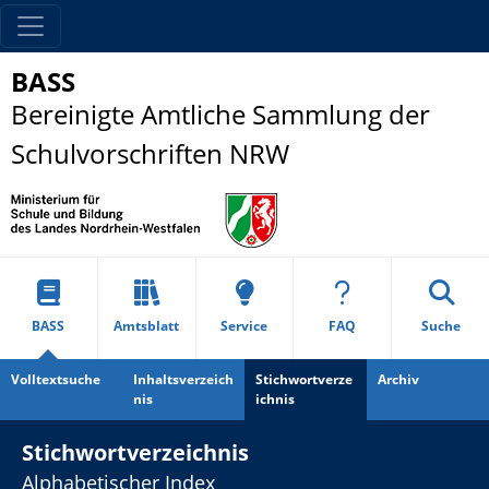
BASS
Bereinigte Amtliche Sammlung der
Schulvorschriften NRW
BASS
Amtsblatt
Service
FAQ
Suche
Volltextsuche
Inhaltsverzeich
Stichwortverze
Archiv
nis
ichnis
Stichwortverzeichnis
Alphabetischer Index