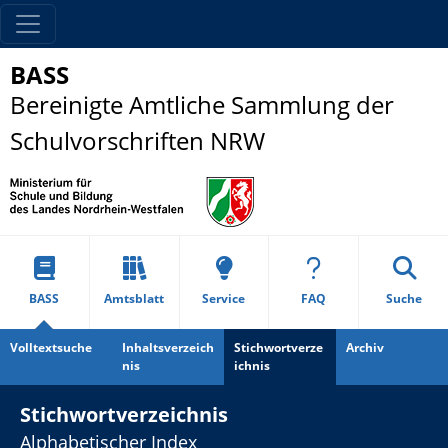
BASS
Bereinigte Amtliche Sammlung der
Schulvorschriften NRW
BASS
Amtsblatt
Service
FAQ
Suche
Volltextsuche
Inhaltsverzeich
Stichwortverze
Archiv
nis
ichnis
Stichwortverzeichnis
Alphabetischer Index