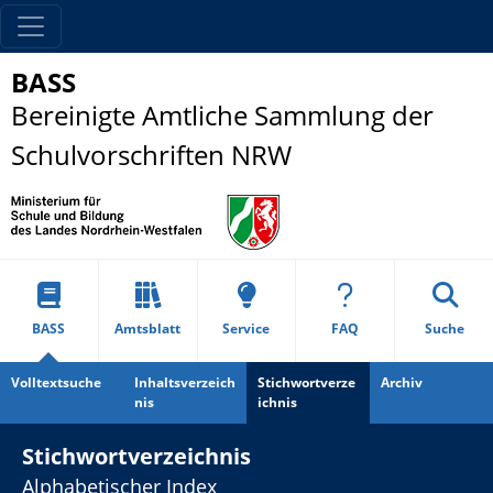
BASS
Bereinigte Amtliche Sammlung der
Schulvorschriften NRW
BASS
Amtsblatt
Service
FAQ
Suche
Volltextsuche
Inhaltsverzeich
Stichwortverze
Archiv
nis
ichnis
Stichwortverzeichnis
Alphabetischer Index