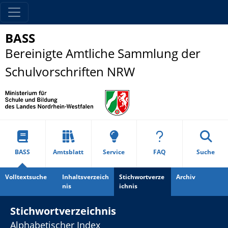
BASS
Bereinigte Amtliche Sammlung der
Schulvorschriften NRW
BASS
Amtsblatt
Service
FAQ
Suche
Volltextsuche
Inhaltsverzeich
Stichwortverze
Archiv
nis
ichnis
Stichwortverzeichnis
Alphabetischer Index