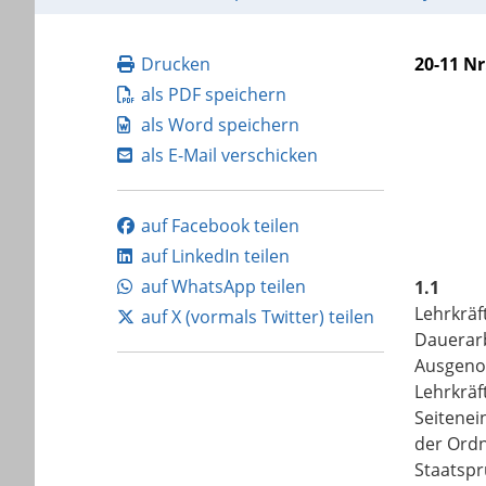
Drucken
20-11 Nr
als PDF speichern
als Word speichern
als E-Mail verschicken
auf Facebook teilen
auf LinkedIn teilen
auf WhatsApp teilen
1.1
Lehrkräf
auf X (vormals Twitter) teilen
Dauerarb
Ausgenom
Lehrkrä
Seitenei
der Ordn
Staatsp