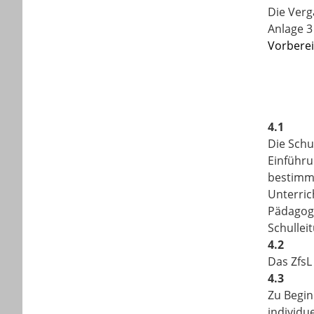
Die Verg
Anlage 3
Vorberei
4.1
Die Schu
Einführu
bestimmt
Unterric
Pädagogi
Schullei
4.2
Das ZfsL
4.3
Zu Begin
individu