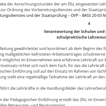
abe der Anrechnungsstunden der am ZfsL eingesetzten Lehr
 zur Ordnung des Vorbereitungsdienstes und der Staatsprü
tungsdienstes und der Staatsprüfung – OVP – BASS 20-03 Nr
4
Verantwortung der Schulen und 
schulpraktische Lehrerau
lleitung gewährleistet und koordiniert ab dem Beginn des 
ng maßgeblichen befristeten Arbeitsvertrages schulintern
 möglichst im Einvernehmen eine erfahrene Lehrkraft zur E
htseinsatz richtet sich nach dem Fach, für das die Lehrkraf
schen Einführung soll auf den Einsatz im Rahmen von fach
tung stellt eine regelmäßige Teilnahme der Lehrkraft an den
 führt die Lehrkräfte in die Handlungsfelder des Lehrerberu
n der Pädagogischen Einführung erstellt das ZfsL im Einve
ellen Betreuungs- und Beratungsplan.