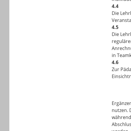
4.4
Die Lehr
Veransta
4.5
Die Lehr
reguläre
Anrechnu
in Teamk
4.6
Zur Päda
Einsicht
Ergänzen
nutzen. 
während 
Abschlus