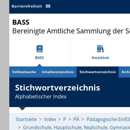
Barrierefreiheit
BASS
Bereinigte Amtliche Sammlung der 
BASS
Amtsblatt
Volltextsuche
Inhaltsverzeichnis
Stichwortverzeichnis
Arch
Stichwortverzeichnis
Alphabetischer Index
Startseite
Index
P
PÄ
Pädagogische Einf
Grundschule, Hauptschule, Realschule, Gymnasiu