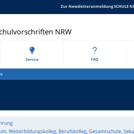
Zur Newsletteranmeldung SCHULE 
Schulvorschriften NRW
Service
FAQ
iv
ührung
m, Weiterbildungskolleg, Berufskolleg, Gesamtschule, Sek