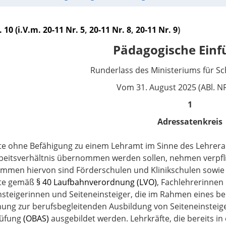
. 10 (i.V.m.
20-11 Nr. 5
,
20-11 Nr. 8
,
20-11 Nr. 9
)
Pädagogische Ein
Runderlass des Ministeriums für Sc
Vom 31. August 2025 (ABl. N
1
Adressatenkreis
te ohne Befähigung zu einem Lehramt im Sinne des Lehrera
eitsverhältnis übernommen werden sollen, nehmen verpfli
men hiervon sind Förderschulen und Klinikschulen sowie 
fte gemäß
§ 40 Laufbahnverordnung (LVO)
, Fachlehrerinnen
nsteigerinnen und Seiteneinsteiger, die im Rahmen eines b
ung zur berufsbegleitenden Ausbildung von Seiteneinsteig
rüfung
(OBAS)
ausgebildet werden. Lehrkräfte, die bereits i