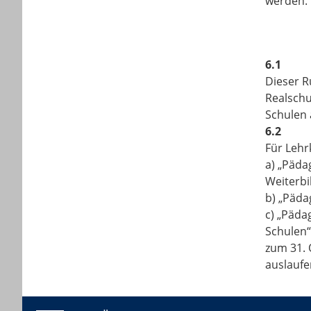
werden.
6.1
Dieser R
Realschu
Schulen 
6.2
Für Lehr
a) „Päda
Weiterbi
b) „Päda
c) „Päda
Schulen“
zum 31. 
auslaufe