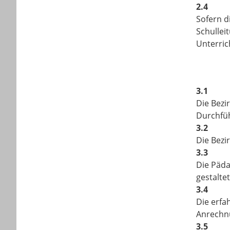
2.4
Sofern d
Schullei
Unterric
3.1
Die Bezi
Durchfüh
3.2
Die Bezi
3.3
Die Päda
gestaltet
3.4
Die erfa
Anrechn
3.5