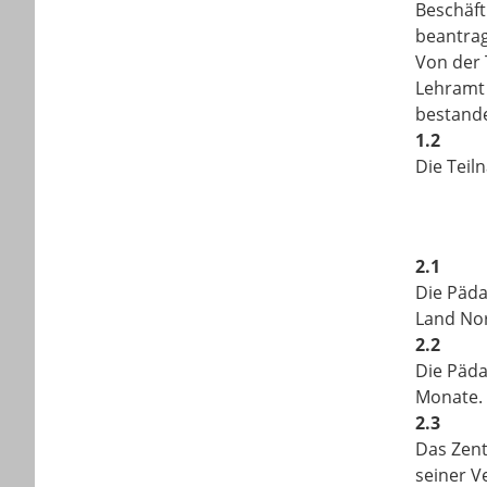
Beschäft
beantra
Von der 
Lehramt 
bestande
1.2
Die Teil
2.1
Die Päda
Land Nor
2.2
Die Päda
Monate. 
2.3
Das Zent
seiner V