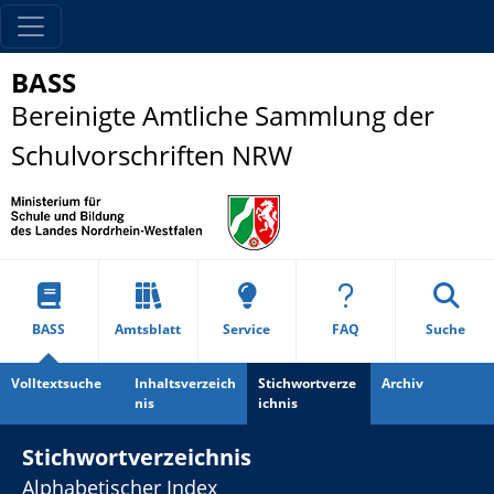
BASS
Bereinigte Amtliche Sammlung der
Schulvorschriften NRW
BASS
Amtsblatt
Service
FAQ
Suche
Volltextsuche
Inhaltsverzeich
Stichwortverze
Archiv
nis
ichnis
Stichwortverzeichnis
Alphabetischer Index