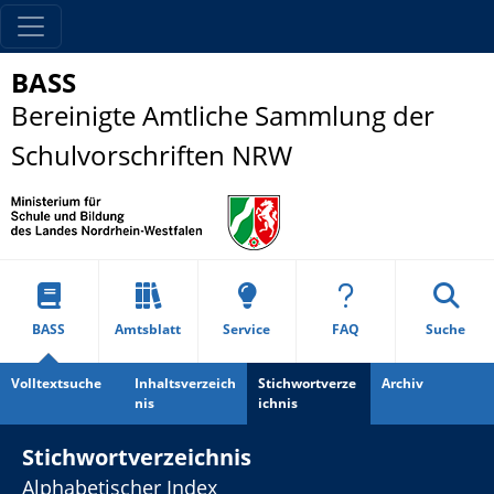
BASS
Bereinigte Amtliche Sammlung der
Schulvorschriften NRW
BASS
Amtsblatt
Service
FAQ
Suche
Volltextsuche
Inhaltsverzeich
Stichwortverze
Archiv
nis
ichnis
Stichwortverzeichnis
Alphabetischer Index