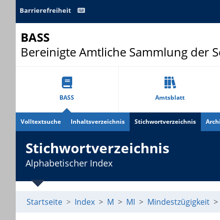
Barrierefreiheit
BASS
Bereinigte Amtliche Sammlung der 
BASS
Amtsblatt
Volltextsuche
Inhaltsverzeichnis
Stichwortverzeichnis
Arch
Stichwortverzeichnis
Alphabetischer Index
Startseite
Index
M
MI
Mindestzügigkeit