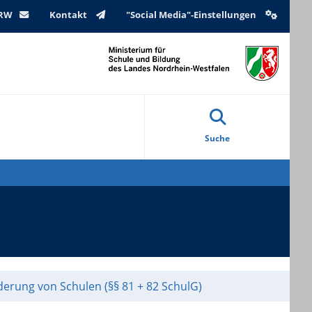
NRW
Kontakt
"Social Media"-Einstellungen
Suche
derung von Schulen (§§ 81 + 82 SchulG)