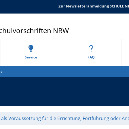
Zur Newsletteranmeldung SCHULE 
Schulvorschriften NRW
Service
FAQ
iv
als Voraussetzung für die Errichtung, Fortführung oder Än