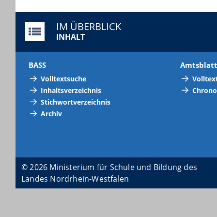
IM ÜBERBLICK
INHALT
BASS
Amtsblat
Volltextsuche
Volltex
Inhaltsverzeichnis
Chrono
Stichwortverzeichnis
Archiv
© 2026 Ministerium für Schule und Bildung des
Landes Nordrhein-Westfalen