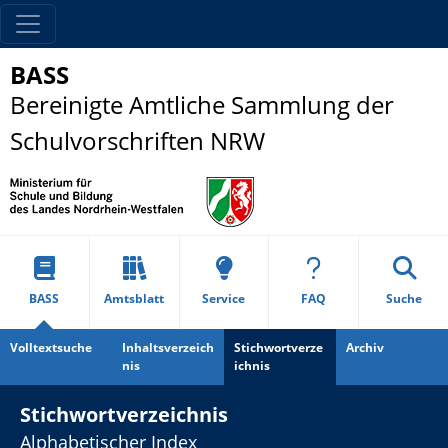
BASS
Bereinigte Amtliche Sammlung der
Schulvorschriften NRW
BASS
Amtsblatt
Service
FAQ
Suche
Volltextsuche
Inhaltsverzeich
Stichwortverze
Archiv
nis
ichnis
Stichwortverzeichnis
Alphabetischer Index