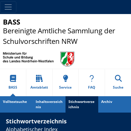
BASS
Bereinigte Amtliche Sammlung der
Schulvorschriften NRW
BASS
Amtsblatt
Service
FAQ
Suche
Volltextsuche
Inhaltsverzeich
Stichwortverze
Archiv
nis
ichnis
Stichwortverzeichnis
Alphabetischer Index