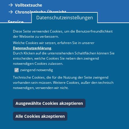
Volltextsuche
Chronologische Übersicht
Datenschutzeinstellungen
Service
Abkürzungsverzeichnis
Diese Seite verwendet Cookies, um die Benutzerfreundlichkeit
der Webseite zu verbessern.
Adressen
Welche Cookies wir setzen, erfahren Sie in unserer
Gültigkeitsliste
Datenschutzerklärung
.
Personalvertretungen
Durch Klicken auf die untenstehenden Schaltflächen können Sie
Neue Vorschriften
entscheiden, welche Cookies Sie neben den zwingend
notwendigen Cookies zulassen.
Termine
zwingend notwendig
Hilfe
Technische Cookies, die für die Nutzung der Seite zwingend
vorhanden sein müssen. Weitere Cookies, außer den technisch
FAQ
notwendigen, verwenden wir nicht.
BASS
Amtsblatt
Ausgewählte Cookies akzeptieren
© 2026 Ministerium für
Impressum
|
Redaktion
|
Alle Cookies akzeptieren
Schule und Bildung des
Datenschutz
Landes Nordrhein-