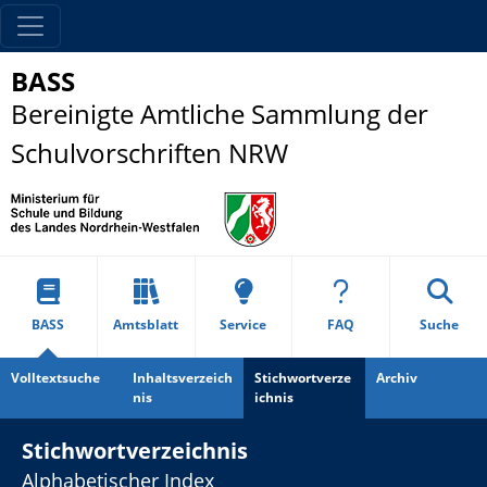
BASS
Bereinigte Amtliche Sammlung der
Schulvorschriften NRW
BASS
Amtsblatt
Service
FAQ
Suche
Volltextsuche
Inhaltsverzeich
Stichwortverze
Archiv
nis
ichnis
Stichwortverzeichnis
Alphabetischer Index