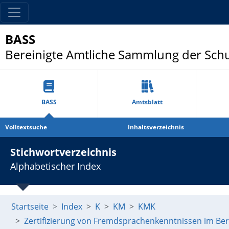
BASS
Bereinigte Amtliche Sammlung der Sch
BASS
Amtsblatt
Volltextsuche
Inhaltsverzeichnis
Stichwortverzeichnis
Alphabetischer Index
Startseite
Index
K
KM
KMK
Zertifizierung von Fremdsprachenkenntnissen im Ber