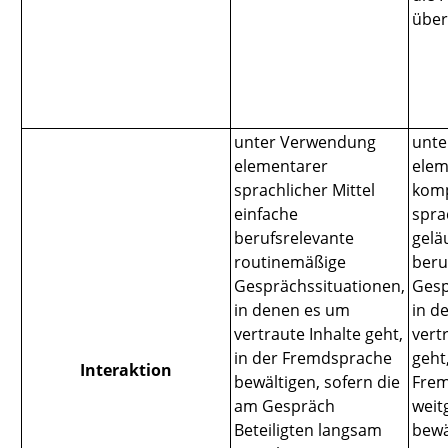
über
unter Verwendung
unte
elementarer
elem
sprachlicher Mittel
komp
einfache
spra
berufsrelevante
gelä
routinemäßige
beru
Gesprächssituationen,
Gesp
in denen es um
in d
vertraute Inhalte geht,
vert
in der Fremdsprache
geht,
Interaktion
bewältigen, sofern die
Fre
am Gespräch
weit
Beteiligten langsam
bewä