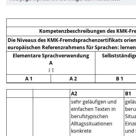
Kompetenzbeschreibungen des KMK-Fremd
Die Niveaus des KMK-Fremdsprachenzertifikats orie
europäischen Referenzrahmens für Sprachen: lernen,
Elementare Sprachverwendung
Selbstständi
A
í î
A 1
A 2
B 1
A2
B1
sehr geläufigen und
gelä
einfachen Texten in
beru
berufstypischen
Situ
Alltagssituationen
Einz
konkrete
und 