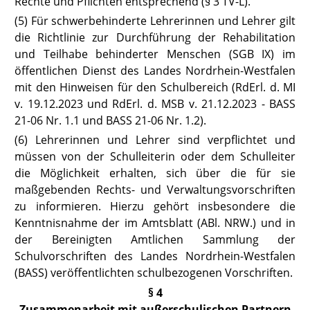
Rechte und Pflichten entsprechend (§ 3
TV-L
).
(5) Für schwerbehinderte Lehrerinnen und Lehrer gilt
die Richtlinie zur Durchführung der Rehabilitation
und Teilhabe behinderter Menschen (
SGB IX
) im
öffentlichen Dienst des Landes Nordrhein-Westfalen
mit den Hinweisen für den Schulbereich (RdErl. d. MI
v. 19.12.2023 und RdErl. d. MSB v. 21.12.2023 -
BASS
21-06 Nr. 1
.1 und
BASS 21-06 Nr. 1.2
).
(6) Lehrerinnen und Lehrer sind verpflichtet und
müssen von der Schulleiterin oder dem Schulleiter
die Möglichkeit erhalten, sich über die für sie
maßgebenden Rechts- und Verwaltungsvorschriften
zu informieren. Hierzu gehört insbesondere die
Kenntnisnahme der im Amtsblatt (ABl. NRW.) und in
der Bereinigten Amtlichen Sammlung der
Schulvorschriften des Landes Nordrhein-Westfalen
(BASS) veröffentlichten schulbezogenen Vorschriften.
§ 4
Zusammenarbeit mit außerschulischen Partnern