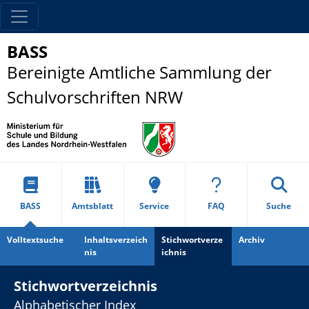
BASS
Bereinigte Amtliche Sammlung der
Schulvorschriften NRW
BASS
Amtsblatt
Service
FAQ
Suche
Volltextsuche
Inhaltsverzeich
Stichwortverze
Archiv
nis
ichnis
Stichwortverzeichnis
Alphabetischer Index