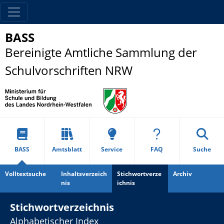
BASS
Bereinigte Amtliche Sammlung der
Schulvorschriften NRW
BASS
Amtsblatt
Service
FAQ
Suche
Volltextsuche
Inhaltsverzeich
Stichwortverze
Archiv
nis
ichnis
Stichwortverzeichnis
Alphabetischer Index